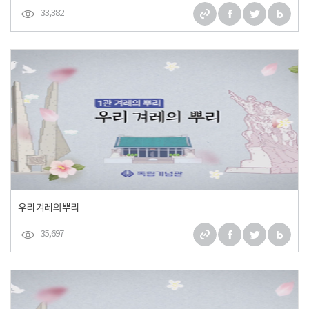
33,382
우리 겨레의 뿌리
35,697