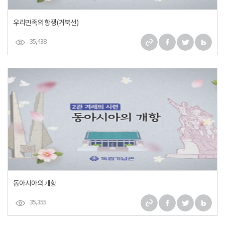
우리민족의 항쟁(거북선)
35,438
동아시아의 개항
35,355