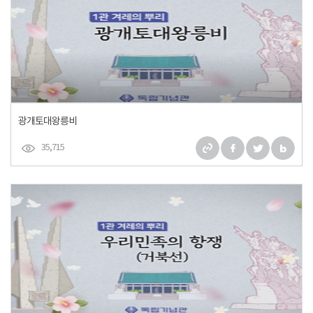
광개토대왕릉비
35,715