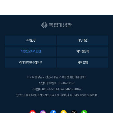
고객헌장
이용약관
개인정보처리방침
저작권정책
이메일무단수집거부
사이트맵
31232 충청남도 천안시 동남구 목천읍 독립기념관로 1
사업자등록번호 : 312-82-02552
고객센터 041-560-0114. FAX 041-557-8167.
ⓒ 2018 THE INDEPENDENCE HALL OF KOREA. ALL RIGHTS RESERVED.