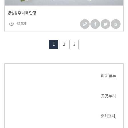
명성황후 시해 만행
35,521
1
2
3
위 자료는
공공누리
출처표시,