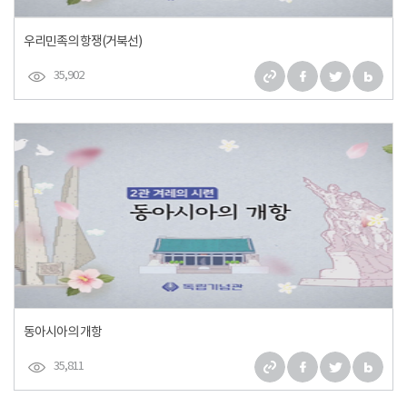
우리민족의 항쟁(거북선)
35,902
동아시아의 개항
35,811