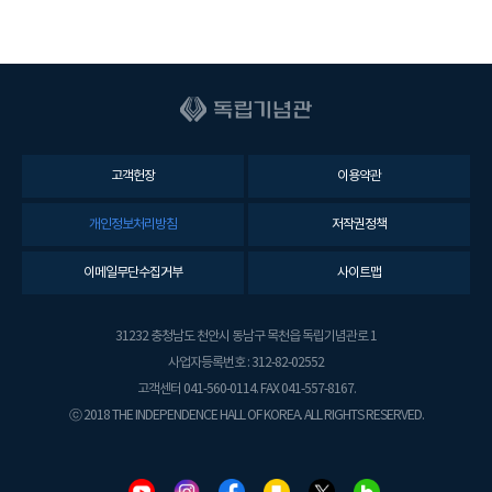
고객헌장
이용약관
개인정보처리방침
저작권정책
이메일무단수집거부
사이트맵
31232 충청남도 천안시 동남구 목천읍 독립기념관로 1
사업자등록번호 : 312-82-02552
고객센터 041-560-0114. FAX 041-557-8167.
ⓒ 2018 THE INDEPENDENCE HALL OF KOREA. ALL RIGHTS RESERVED.