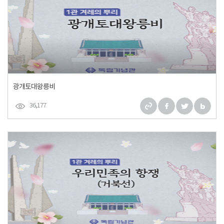
광개토대왕릉비
36,177