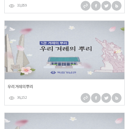
33,859
우리 겨레의 뿌리
36,152