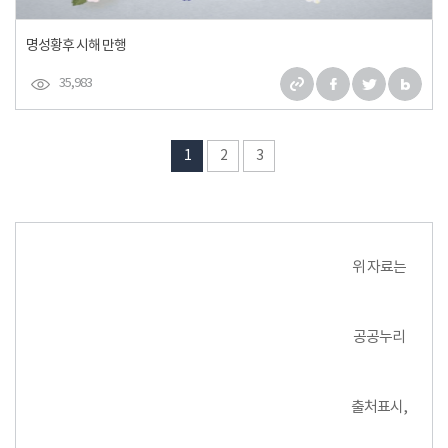
명성황후 시해 만행
35,983
1
2
3
위 자료는
공공누리
출처표시,