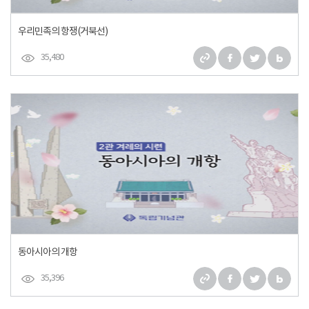
우리민족의 항쟁(거북선)
35,480
동아시아의 개항
35,396