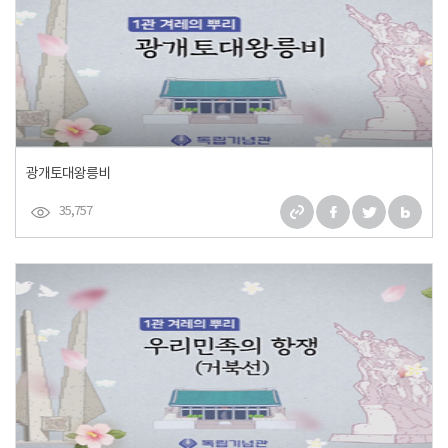
광개토대왕릉비
35,757