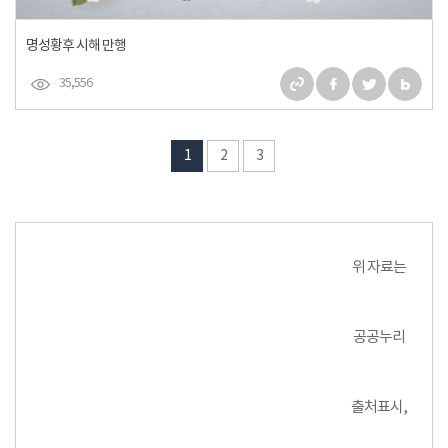
명성황후 시해 만행
35,556
1
2
3
위 자료는
공공누리
출처표시,