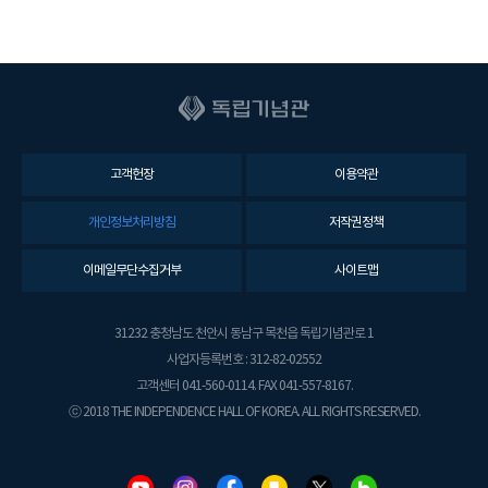
고객헌장
이용약관
개인정보처리방침
저작권정책
이메일무단수집거부
사이트맵
31232 충청남도 천안시 동남구 목천읍 독립기념관로 1
사업자등록번호 : 312-82-02552
고객센터 041-560-0114. FAX 041-557-8167.
ⓒ 2018 THE INDEPENDENCE HALL OF KOREA. ALL RIGHTS RESERVED.