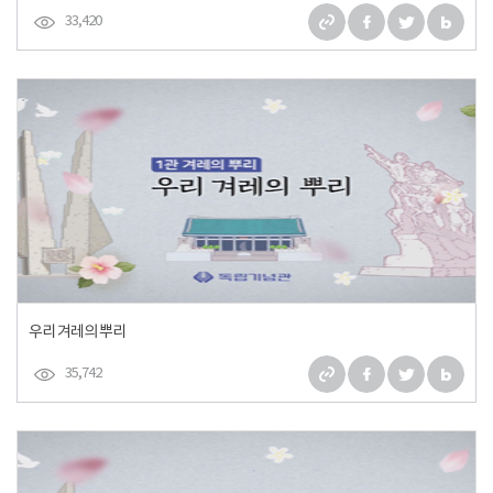
33,420
우리 겨레의 뿌리
35,742