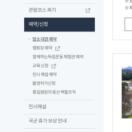
※ 담
※ 
관람코스 짜기
예약/신청
장소 대관 예약
캠핑장 예약
함께하는독립운동 체험관 예약
교육 신청
전시 해설 예약
촬영허가신청
통일염원의 동산 벽돌조적
전시해설
국군 휴가 보상 안내