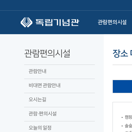
본문 바로가기
관람편의시설
관람편의시설
장소 
관람안내
비대면 관람안내
오시는길
관람·편의시설
캠핑
솔숲
오늘의 일정