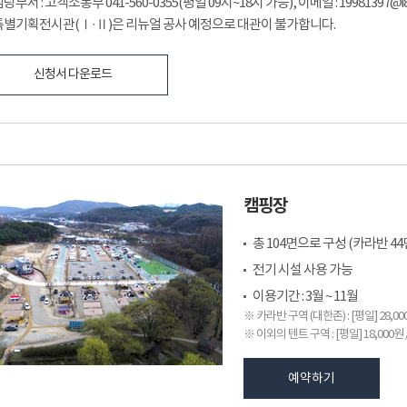
당부서 : 고객소통부 041-560-0355(평일 09시~18시 가능), 이메일 : 19981397@i81
특별기획전시관(Ⅰ·Ⅱ)은 리뉴얼 공사 예정으로 대관이 불가합니다.
신청서 다운로드
캠핑장
총 104면으로 구성 (카라반 44면
전기 시설 사용 가능
이용기간 : 3월 ~ 11월
※ 카라반 구역 (대한존) : [평일] 28,000
※ 이외의 텐트 구역 : [평일] 18,000원 /
예약하기