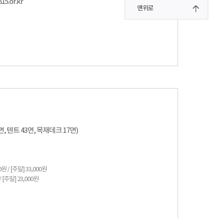
5.or.kr
맨위로
, 텐트 43면, 목재데크 17면)
원 / [주말] 33,000원
 [주말] 23,000원