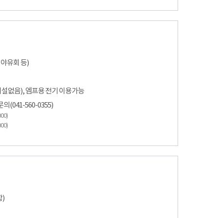
야유회 등)
시설없음), 엠프용 전기 이용가능
041-560-0355)
00)
00)
함)