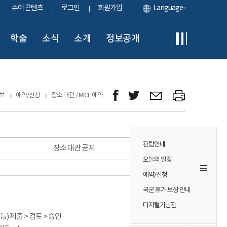
수어 콘텐츠
로그인
회원가입
Language
학술
소식
소개
정보공개
보
예약/신청
장소 대관 / MICE 예약
관람안내
장소 대관 공지
오늘의 일정
예약/신청
국군 휴가 보상 안내
디지털기념관
) 제출 > 검토 > 승인