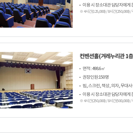
이용 시 장소대관 담당자에게 문의(
※ 4시간(125,000) / 8시간(250,000)
컨벤션홀(겨레누리관 1층
면적 : 498.6㎡
권장인원:150명
빔, 스크린, 책상, 의자, 무대
이용 시 장소대관 담당자에게 문의(
※ 4시간(250,000) / 8시간(500,000)