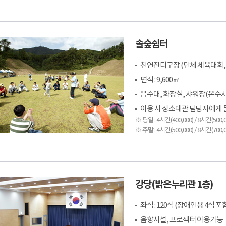
솔숲쉼터
천연잔디구장 (단체 체육대회, 
면적 : 9,600㎡
음수대, 화장실, 샤워장(온수
이용 시 장소대관 담당자에게 문의(
※ 평일 : 4시간(400,000) / 8시간(500,0
※ 주말 : 4시간(500,000) / 8시간(700,0
강당(밝은누리관 1층)
좌석 : 120석 (장애인용 4석 포
음향시설, 프로젝터 이용가능