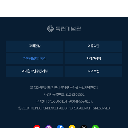
고객헌장
이용약관
개인정보처리방침
저작권정책
이메일무단수집거부
사이트맵
31232 충청남도 천안시 동남구 목천읍 독립기념관로 1
사업자등록번호 : 312-82-02552
고객센터 041-560-0114. FAX 041-557-8167.
ⓒ 2018 THE INDEPENDENCE HALL OF KOREA. ALL RIGHTS RESERVED.