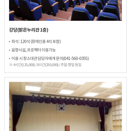
강당(밝은누리관 1층)
좌석 : 120석 (장애인용 4석 포함)
음향시설, 프로젝터 이용가능
이용 시 장소대관 담당자에게 문의(041-560-0355)
※ 4시간(125,000) / 8시간(250,000) / 주말·평일 동일