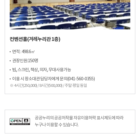
컨벤션홀(겨레누리관 1층)
면적 : 498.6㎡
권장인원:150명
빔, 스크린, 책상, 의자, 무대사용가능
이용 시 장소대관 담당자에게 문의(041-560-0355)
※ 4시간(250,000) / 8시간(500,000) / 주말·평일 동일
공공누리공공저작물자유이용허락–출처표시이미지
공공누리의 공공저작물 자유이용허락 표시제도에 따라
누구나 이용할 수 있습니다.