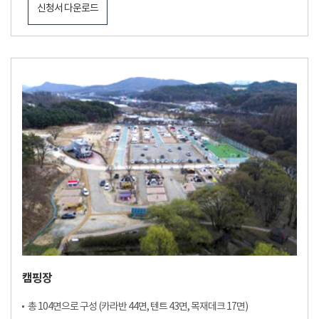
신청서 다운로드
캠핑장
총 104면으로 구성 (카라반 44면, 텐트 43면, 목재데크 17면)