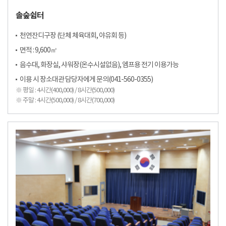
솔숲쉼터
천연잔디구장 (단체 체육대회, 야유회 등)
면적 : 9,600㎡
음수대, 화장실, 샤워장(온수시설없음), 엠프용 전기 이용가능
이용 시 장소대관 담당자에게 문의(041-560-0355)
※ 평일 : 4시간(400,000) / 8시간(500,000)
※ 주말 : 4시간(500,000) / 8시간(700,000)