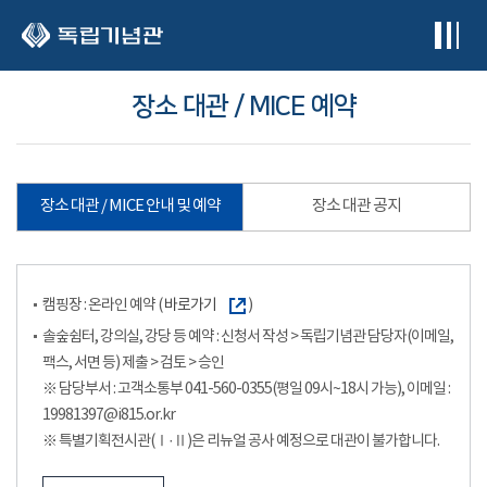
본문 바로가기
장소 대관 / MICE 예약
장소 대관 / MICE 안내 및 예약
장소 대관 공지
캠핑장 : 온라인 예약 (
바로가기
)
솔숲쉼터, 강의실, 강당 등 예약 : 신청서 작성 > 독립기념관 담당자(이메일,
팩스, 서면 등) 제출 > 검토 > 승인
※ 담당부서 : 고객소통부 041-560-0355(평일 09시~18시 가능), 이메일 :
19981397@i815.or.kr
※ 특별기획전시관(Ⅰ·Ⅱ)은 리뉴얼 공사 예정으로 대관이 불가합니다.