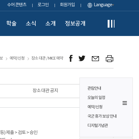
수어 콘텐츠
로그인
회원가입
Language
학술
소식
소개
정보공개
보
예약/신청
장소 대관 / MICE 예약
관람안내
장소 대관 공지
오늘의 일정
예약/신청
국군 휴가 보상 안내
디지털기념관
) 제출 > 검토 > 승인