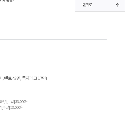
5.or.kr
맨위로
, 텐트 43면, 목재데크 17면)
원 / [주말] 33,000원
 [주말] 23,000원