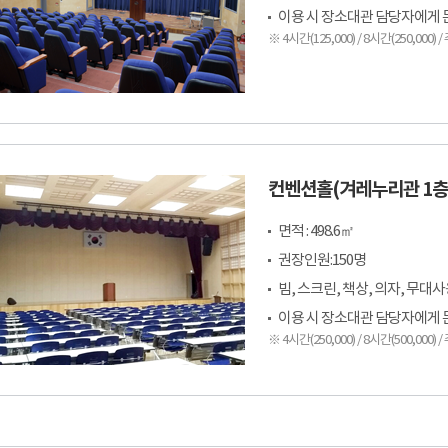
이용 시 장소대관 담당자에게 문의(
※ 4시간(125,000) / 8시간(250,000)
컨벤션홀(겨레누리관 1층
면적 : 498.6㎡
권장인원:150명
빔, 스크린, 책상, 의자, 무대
이용 시 장소대관 담당자에게 문의(
※ 4시간(250,000) / 8시간(500,000)