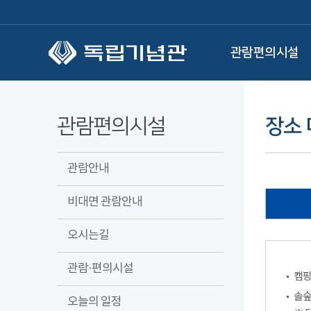
본문 바로가기
관람편의시설
관람편의시설
장소 
관람안내
비대면 관람안내
오시는길
관람·편의시설
캠핑
솔숲
오늘의 일정