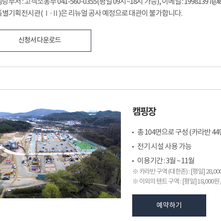
당부서 : 고객소통부 041-560-0355(평일 09시~18시 가능), 이메일 : 19981397@i81
특별기획전시관(Ⅰ·Ⅱ)은 리뉴얼 공사 예정으로 대관이 불가합니다.
신청서 다운로드
캠핑장
총 104면으로 구성 (카라반 44면
전기 시설 사용 가능
이용기간 : 3월 ~ 11월
※ 카라반 구역 (대한존) : [평일] 28,000
※ 이외의 텐트 구역 : [평일] 18,000원 /
예약하기