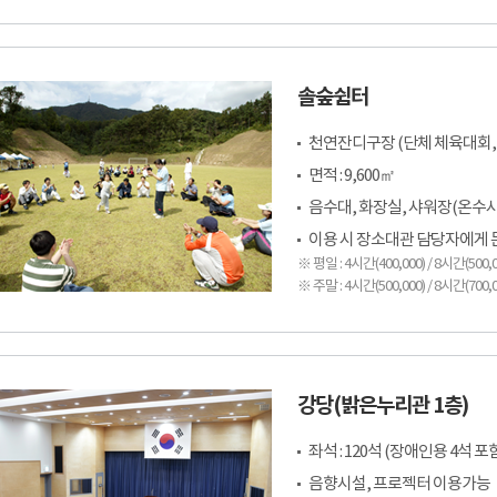
솔숲쉼터
천연잔디구장 (단체 체육대회, 
면적 : 9,600㎡
음수대, 화장실, 샤워장(온수
이용 시 장소대관 담당자에게 문의(
※ 평일 : 4시간(400,000) / 8시간(500,0
※ 주말 : 4시간(500,000) / 8시간(700,0
강당(밝은누리관 1층)
좌석 : 120석 (장애인용 4석 포
음향시설, 프로젝터 이용가능