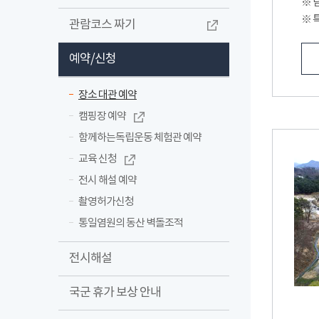
※ 담
※ 
관람코스 짜기
예약/신청
장소 대관 예약
캠핑장 예약
함께하는독립운동 체험관 예약
교육 신청
전시 해설 예약
촬영허가신청
통일염원의 동산 벽돌조적
전시해설
국군 휴가 보상 안내