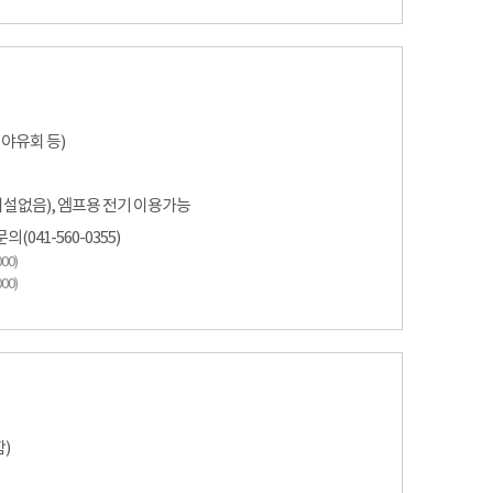
야유회 등)
시설없음), 엠프용 전기 이용가능
041-560-0355)
00)
00)
함)