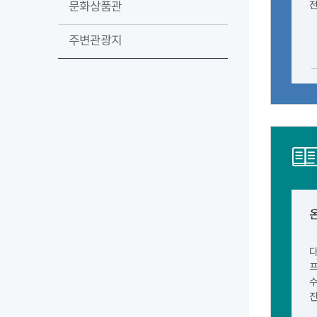
문화상품관
전
주변관광지
다
프
수
진