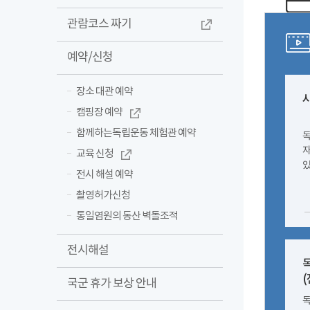
관람코스 짜기
예약/신청
장소 대관 예약
캠핑장 예약
함께하는독립운동 체험관 예약
독
자
교육 신청
있
전시 해설 예약
촬영허가신청
통일염원의 동산 벽돌조적
전시해설
(
국군 휴가 보상 안내
독