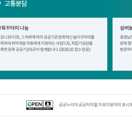
고통분담
교육꾸러미 나눔
실버놀
로나19 이후, 그 여파에 따라 공공기관 문화혁신 놀이꾸러미를
충청남도
작하여 취약계층 아동에게 지원하는 사업으로, 독립기념관을
문화 향
롯한 문화 공공기관 6곳이 함께합니다. (2020.10. 접수 완료)
방문하여
공공누리공공저작물자유이용허락–출처표시이미지
공공누리의 공공저작물 자유이용허락 표시제도