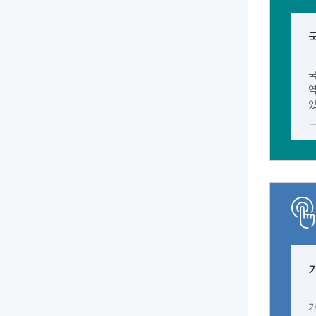
국
역
있
가