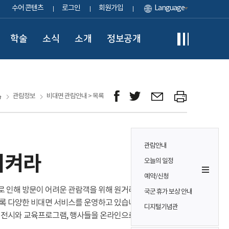
수어 콘텐츠
로그인
회원가입
Language
학술
소식
소개
정보공개
관람정보
비대면 관람안내 > 목록
관람안내
지켜라
오늘의 일정
예약/신청
 인해 방문이 어려운 관람객을 위해 원거리에서도 안전하게
국군 휴가 보상 안내
록 다양한 비대면 서비스를 운영하고 있습니다.
디지털기념관
 전시와 교육프로그램, 행사들을 온라인으로 즐겨보세요!