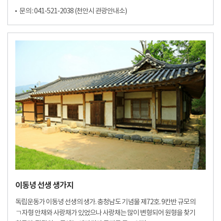
문의 : 041-521-2038 (천안시 관광안내소)
이동녕 선생 생가지
독립운동가 이동녕 선생의 생가. 충청남도 기념물 제72호. 9칸반 규모의
ㄱ자형 안채와 사랑채가 있었으나 사랑채는 많이 변형되어 원형을 찾기