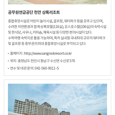
공무원연금공단 천안 상록리조트
종합휴양시설로 어린이 놀이시설, 골프장, 워터파크 등을 갖추고 있으며,
수려한 자연환경과 함께 상록호텔(116실), 유스호스텔(106실)의 숙박시설
및 한식당, 사우나, 커피숍, 체육시설 등 다양한 편의시설이 있다.
수학여행 숙박지로 활용 가능하며, 특히 실내형 국내최대 규모의 워터파크
및 골프장 등 중부권의 최대 종합휴양시설로 부각되고 있다.
홈페이지 :
http://www.sangnokresort.co.kr
위치 : 충청남도 천안시 동남구 수신면 수신로 576
연수 및 대관 문의 : 041-560-9011~5