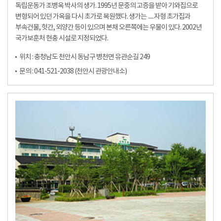
독립운동가 조병옥 박사의 생가. 1995년 문중의 고증을 받아 기와집으로
변형되어 있던 가옥을 다시 초가로 복원했다. 생가는 ㅡ자형 초가집과
부속건물, 헛간, 외양간 등이 있으며 본채 오른쪽에는 우물이 있다. 2002년
국가보훈처 현충 시설로 지정되었다.
위치 : 충청남도 천안시 동남구 병천면 유관순길 249
문의 : 041-521-2038 (천안시 관광안내소)