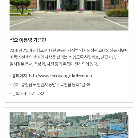
석오 이동녕 기념관
2010년 2월 개관했으며, 대한민국임시정부 임시의정원 초대의장을 지냈던
이동녕 선생의 생애와 사상을 살펴볼 수 있도록 친필휘호, 친필서신,
임시정부 문서, 초상화, 사진 등의 유품이 전시되어 있다.
홈페이지 :
http://www.cheonan.go.kr/leedn.do
위치 : 충청남도 천안시 동남구 목천읍 동리4길 38
문의 : 041-521-2821