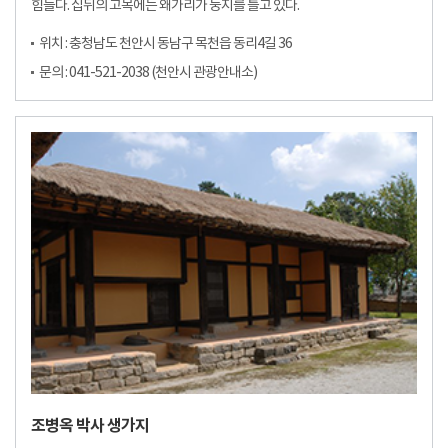
힘들다. 집뒤의 고목에는 왜가리가 둥지를 틀고 있다.
위치 : 충청남도 천안시 동남구 목천읍 동리4길 36
문의 : 041-521-2038 (천안시 관광안내소)
조병옥 박사 생가지