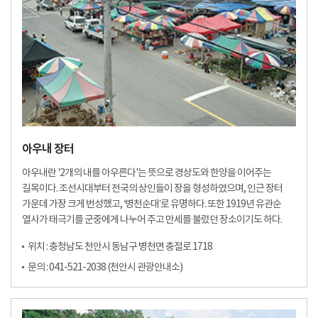
아우내 장터
아우내란 '2개의 내를 아우른다'는 뜻으로 경상도와 한양을 이어주는
길목이다. 조선시대부터 전국의 상인들이 장을 형성하였으며, 인근 장터
가운데 가장 크게 번성했고, ‘병천순대’로 유명하다. 또한 1919년 유관순
열사가 태극기를 군중에게 나누어 주고 만세를 불렀던 장소이기도 하다.
위치 : 충청남도 천안시 동남구 병천면 충절로 1718
문의 : 041-521-2038 (천안시 관광안내소)