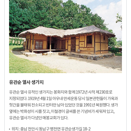
유관순 열사 생가지
유관순 열사 유적인 생가지는 봉화지와 함께 1972년 사적 제230호로
지정되었다. 1919년 4월 1일 아우내 만세운동 당시 일본관헌들이 가옥과
헛간을 불태워 전소되고 빈터만 남아 있었던 것을 1991년 복원했다. 생가
옆에는 박화성이 시를 짓고, 이철경이 글씨를 쓴 기념비가 세워져 있고,
유관순 열사가 다녔던 매봉교회가 있다.
위치 : 충남 천안시 동남구 병천면 유관순생가길 18-2