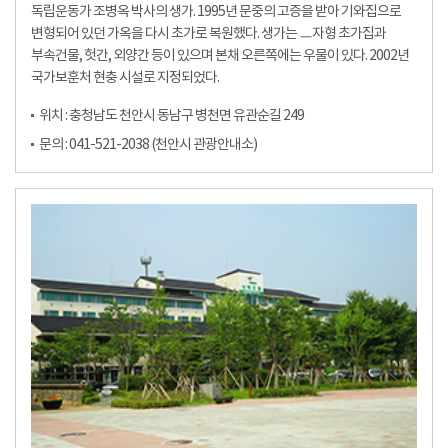
독립운동가 조병옥 박사의 생가. 1995년 문중의 고증을 받아 기와집으로
변형되어 있던 가옥을 다시 초가로 복원했다. 생가는 ㅡ자형 초가집과
부속건물, 헛간, 외양간 등이 있으며 본채 오른쪽에는 우물이 있다. 2002년
국가보훈처 현충 시설로 지정되었다.
위치 : 충청남도 천안시 동남구 병천면 유관순길 249
문의 : 041-521-2038 (천안시 관광안내소)