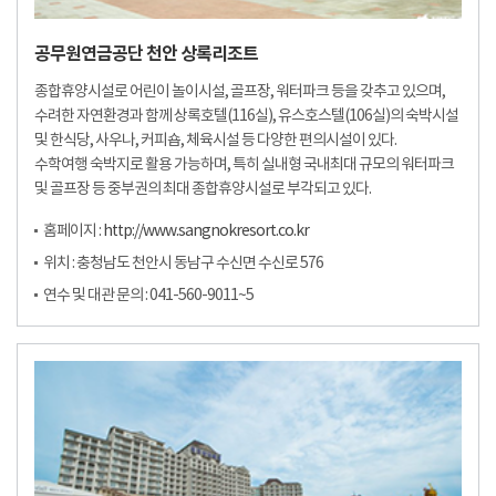
공무원연금공단 천안 상록리조트
종합휴양시설로 어린이 놀이시설, 골프장, 워터파크 등을 갖추고 있으며,
수려한 자연환경과 함께 상록호텔(116실), 유스호스텔(106실)의 숙박시설
및 한식당, 사우나, 커피숍, 체육시설 등 다양한 편의시설이 있다.
수학여행 숙박지로 활용 가능하며, 특히 실내형 국내최대 규모의 워터파크
및 골프장 등 중부권의 최대 종합휴양시설로 부각되고 있다.
홈페이지 :
http://www.sangnokresort.co.kr
위치 : 충청남도 천안시 동남구 수신면 수신로 576
연수 및 대관 문의 : 041-560-9011~5