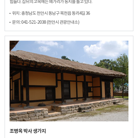
힘들다. 집뒤의 고목에는 왜가리가 둥지를 틀고 있다.
위치 : 충청남도 천안시 동남구 목천읍 동리4길 36
문의 : 041-521-2038 (천안시 관광안내소)
조병옥 박사 생가지