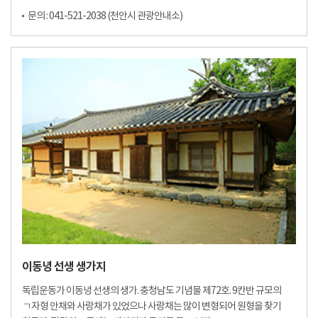
문의 : 041-521-2038 (천안시 관광안내소)
이동녕 선생 생가지
독립운동가 이동녕 선생의 생가. 충청남도 기념물 제72호. 9칸반 규모의
ㄱ자형 안채와 사랑채가 있었으나 사랑채는 많이 변형되어 원형을 찾기