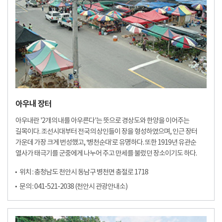
아우내 장터
아우내란 '2개의 내를 아우른다'는 뜻으로 경상도와 한양을 이어주는
길목이다. 조선시대부터 전국의 상인들이 장을 형성하였으며, 인근 장터
가운데 가장 크게 번성했고, ‘병천순대’로 유명하다. 또한 1919년 유관순
열사가 태극기를 군중에게 나누어 주고 만세를 불렀던 장소이기도 하다.
위치 : 충청남도 천안시 동남구 병천면 충절로 1718
문의 : 041-521-2038 (천안시 관광안내소)