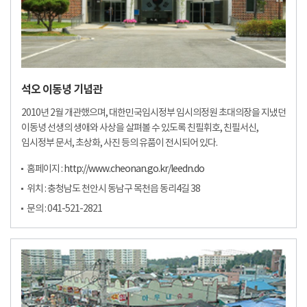
석오 이동녕 기념관
2010년 2월 개관했으며, 대한민국임시정부 임시의정원 초대의장을 지냈던
이동녕 선생의 생애와 사상을 살펴볼 수 있도록 친필휘호, 친필서신,
임시정부 문서, 초상화, 사진 등의 유품이 전시되어 있다.
홈페이지 :
http://www.cheonan.go.kr/leedn.do
위치 : 충청남도 천안시 동남구 목천읍 동리4길 38
문의 : 041-521-2821