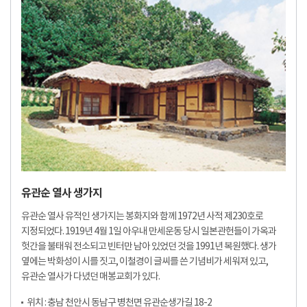
유관순 열사 생가지
유관순 열사 유적인 생가지는 봉화지와 함께 1972년 사적 제230호로
지정되었다. 1919년 4월 1일 아우내 만세운동 당시 일본관헌들이 가옥과
헛간을 불태워 전소되고 빈터만 남아 있었던 것을 1991년 복원했다. 생가
옆에는 박화성이 시를 짓고, 이철경이 글씨를 쓴 기념비가 세워져 있고,
유관순 열사가 다녔던 매봉교회가 있다.
위치 : 충남 천안시 동남구 병천면 유관순생가길 18-2