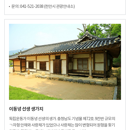
문의 : 041-521-2038 (천안시 관광안내소)
이동녕 선생 생가지
독립운동가 이동녕 선생의 생가. 충청남도 기념물 제72호. 9칸반 규모의
ㄱ자형 안채와 사랑채가 있었으나 사랑채는 많이 변형되어 원형을 찾기