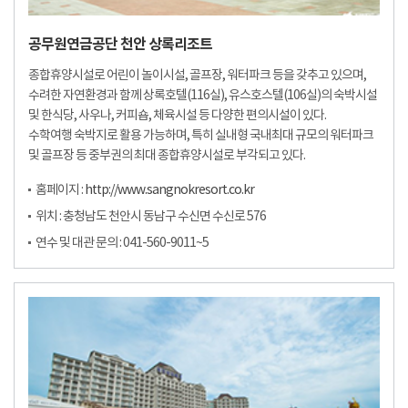
공무원연금공단 천안 상록리조트
종합휴양시설로 어린이 놀이시설, 골프장, 워터파크 등을 갖추고 있으며,
수려한 자연환경과 함께 상록호텔(116실), 유스호스텔(106실)의 숙박시설
및 한식당, 사우나, 커피숍, 체육시설 등 다양한 편의시설이 있다.
수학여행 숙박지로 활용 가능하며, 특히 실내형 국내최대 규모의 워터파크
및 골프장 등 중부권의 최대 종합휴양시설로 부각되고 있다.
홈페이지 :
http://www.sangnokresort.co.kr
위치 : 충청남도 천안시 동남구 수신면 수신로 576
연수 및 대관 문의 : 041-560-9011~5