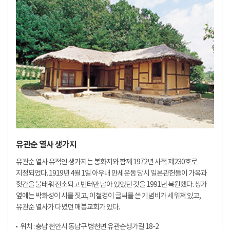
유관순 열사 생가지
유관순 열사 유적인 생가지는 봉화지와 함께 1972년 사적 제230호로
지정되었다. 1919년 4월 1일 아우내 만세운동 당시 일본관헌들이 가옥과
헛간을 불태워 전소되고 빈터만 남아 있었던 것을 1991년 복원했다. 생가
옆에는 박화성이 시를 짓고, 이철경이 글씨를 쓴 기념비가 세워져 있고,
유관순 열사가 다녔던 매봉교회가 있다.
위치 : 충남 천안시 동남구 병천면 유관순생가길 18-2