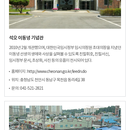
석오 이동녕 기념관
2010년 2월 개관했으며, 대한민국임시정부 임시의정원 초대의장을 지냈던
이동녕 선생의 생애와 사상을 살펴볼 수 있도록 친필휘호, 친필서신,
임시정부 문서, 초상화, 사진 등의 유품이 전시되어 있다.
홈페이지 :
http://www.cheonan.go.kr/leedn.do
위치 : 충청남도 천안시 동남구 목천읍 동리4길 38
문의 : 041-521-2821