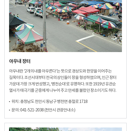
아우내 장터
아우내란 '2개의 내를 아우른다'는 뜻으로 경상도와 한양을 이어주는
길목이다. 조선시대부터 전국의 상인들이 장을 형성하였으며, 인근 장터
가운데 가장 크게 번성했고, ‘병천순대’로 유명하다. 또한 1919년 유관순
열사가 태극기를 군중에게 나누어 주고 만세를 불렀던 장소이기도 하다.
위치 : 충청남도 천안시 동남구 병천면 충절로 1718
문의 : 041-521-2038 (천안시 관광안내소)