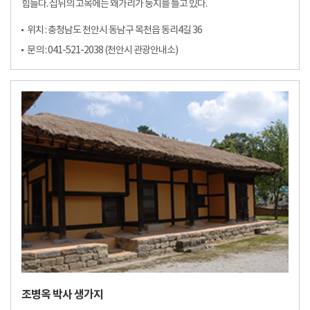
힘들다. 집뒤의 고목에는 왜가리가 둥지를 틀고 있다.
위치 : 충청남도 천안시 동남구 목천읍 동리4길 36
문의 : 041-521-2038 (천안시 관광안내소)
조병옥 박사 생가지