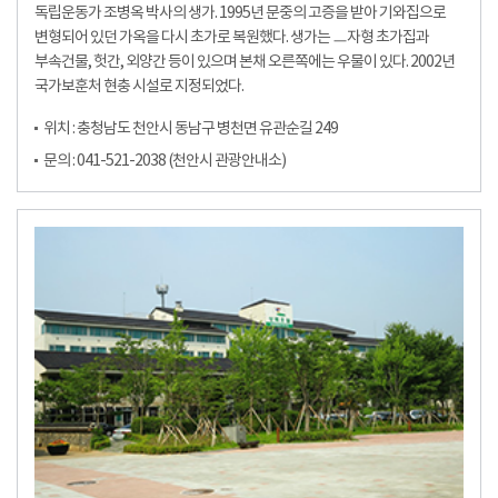
독립운동가 조병옥 박사의 생가. 1995년 문중의 고증을 받아 기와집으로
변형되어 있던 가옥을 다시 초가로 복원했다. 생가는 ㅡ자형 초가집과
부속건물, 헛간, 외양간 등이 있으며 본채 오른쪽에는 우물이 있다. 2002년
국가보훈처 현충 시설로 지정되었다.
위치 : 충청남도 천안시 동남구 병천면 유관순길 249
문의 : 041-521-2038 (천안시 관광안내소)