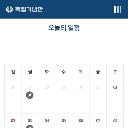
본문 바로가기
오늘의 일정
일
월
화
수
목
금
토
26
27
28
29
30
31
01
02
03
04
05
06
07
08