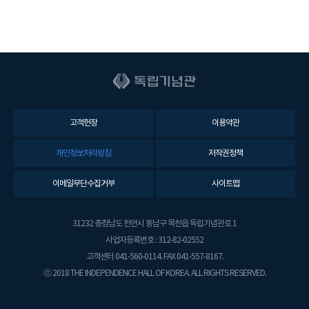
고객헌장
이용약관
개인정보처리방침
저작권정책
이메일무단수집거부
사이트맵
31232 충청남도 천안시 동남구 목천읍 독립기념관로 1
사업자등록번호 : 312-82-02552
고객센터 041-560-0114. FAX 041-557-8167.
ⓒ 2018 THE INDEPENDENCE HALL OF KOREA. ALL RIGHTS RESERVED.