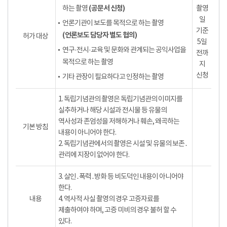
(공문서 신청)
하는 촬영
촬영
일
언론기관이 보도를 목적으로 하는 촬영
기준
(언론보도 담당자 별도 협의)
허가 대상
5일
연구·전시·교육 및 문화와 관계되는 공익사업을
전까
목적으로 하는 촬영
지
신청
기타 관장이 필요하다고 인정하는 촬영
1. 독립기념관의 촬영은 독립기념관의 이미지를
실추하거나 해당 시설과 전시물 등 유물의
역사성과 존엄성을 저해하거나 훼손, 왜곡하는
기본 방침
내용이 아니어야 한다.
2. 독립기념관에서의 촬영은 시설 및 유물의 보존․
관리에 지장이 없어야 한다.
3. 살인․폭력․방화 등 비도덕인 내용이 아니어야
한다.
내용
4. 역사적 사실 촬영의 경우 고증자료를
제출하여야 하며, 고증 미비의 경우 불허 할 수
있다.