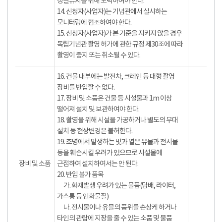
청결유지를 위해 노력하여야 한다.
14. 신청자(사업자)는 기념관에서 실시하는
모니터링에 협조하여야 한다.
15. 신청자(사업자)가 본 기준을 지키지 않을 경우
독립기념관 촬영 허가에 관한 규정 제30조에 따라
촬영이 중지 또는 취소될 수 있다.
16. 건물 내부에는 발전차, 크레인 등 대형 촬영
장비를 반입할 수 없다.
17. 장비 및 소품은 건물 등 시설물과 1m 이상
떨어져 설치 및 보관하여야 한다.
18. 촬영을 위해 시설을 가공하거나 별도의 무대
설치 등 현상변경은 불허한다.
19. 조명에서 발생하는 빛과 열은 유물과 전시물
등을 훼손시킬 우려가 있으므로 시설물에
장비 및 소품
근접하여 설치하여서는 안 된다.
20. 반입 불가 품목
가. 화재발생 우려가 있는 물품(담배, 라이터,
가스통 등 인화물질)
나. 전시물이나 유믈의 품위를 손상케 하거나
타인의 관람에 지장을 줄 수 있는 소품 및 물품