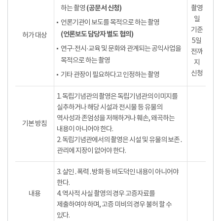
(공문서 신청)
하는 촬영
촬영
일
언론기관이 보도를 목적으로 하는 촬영
기준
(언론보도 담당자 별도 협의)
허가 대상
5일
연구·전시·교육 및 문화와 관계되는 공익사업을
전까
목적으로 하는 촬영
지
신청
기타 관장이 필요하다고 인정하는 촬영
1. 독립기념관의 촬영은 독립기념관의 이미지를
실추하거나 해당 시설과 전시물 등 유물의
역사성과 존엄성을 저해하거나 훼손, 왜곡하는
기본 방침
내용이 아니어야 한다.
2. 독립기념관에서의 촬영은 시설 및 유물의 보존․
관리에 지장이 없어야 한다.
3. 살인․폭력․방화 등 비도덕인 내용이 아니어야
한다.
내용
4. 역사적 사실 촬영의 경우 고증자료를
제출하여야 하며, 고증 미비의 경우 불허 할 수
있다.