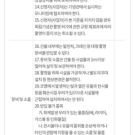
청결유지를 위해 노력하여야 한다.
14. 신청자(사업자)는 기념관에서 실시하는
모니터링에 협조하여야 한다.
15. 신청자(사업자)가 본 기준을 지키지 않을 경우
독립기념관 촬영 허가에 관한 규정 제30조에 따라
촬영이 중지 또는 취소될 수 있다.
16. 건물 내부에는 발전차, 크레인 등 대형 촬영
장비를 반입할 수 없다.
17. 장비 및 소품은 건물 등 시설물과 1m 이상
떨어져 설치 및 보관하여야 한다.
18. 촬영을 위해 시설을 가공하거나 별도의 무대
설치 등 현상변경은 불허한다.
19. 조명에서 발생하는 빛과 열은 유물과 전시물
등을 훼손시킬 우려가 있으므로 시설물에
장비 및 소품
근접하여 설치하여서는 안 된다.
20. 반입 불가 품목
가. 화재발생 우려가 있는 물품(담배, 라이터,
가스통 등 인화물질)
나. 전시물이나 유믈의 품위를 손상케 하거나
타인의 관람에 지장을 줄 수 있는 소품 및 물품