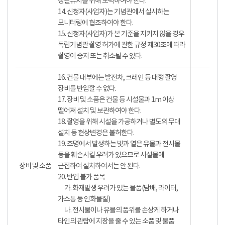
청결유지를 위해 노력하여야 한다.
14. 신청자(사업자)는 기념관에서 실시하는
모니터링에 협조하여야 한다.
15. 신청자(사업자)가 본 기준을 지키지 않을 경우
독립기념관 촬영 허가에 관한 규정 제30조에 따라
촬영이 중지 또는 취소될 수 있다.
16. 건물 내부에는 발전차, 크레인 등 대형 촬영
장비를 반입할 수 없다.
17. 장비 및 소품은 건물 등 시설물과 1m 이상
떨어져 설치 및 보관하여야 한다.
18. 촬영을 위해 시설을 가공하거나 별도의 무대
설치 등 현상변경은 불허한다.
19. 조명에서 발생하는 빛과 열은 유물과 전시물
등을 훼손시킬 우려가 있으므로 시설물에
장비 및 소품
근접하여 설치하여서는 안 된다.
20. 반입 불가 품목
가. 화재발생 우려가 있는 물품(담배, 라이터,
가스통 등 인화물질)
나. 전시물이나 유믈의 품위를 손상케 하거나
타인의 관람에 지장을 줄 수 있는 소품 및 물품