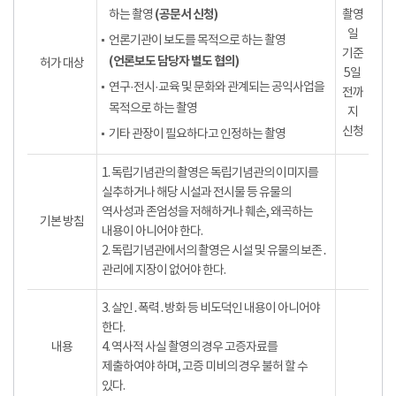
(공문서 신청)
하는 촬영
촬영
일
언론기관이 보도를 목적으로 하는 촬영
기준
(언론보도 담당자 별도 협의)
허가 대상
5일
연구·전시·교육 및 문화와 관계되는 공익사업을
전까
목적으로 하는 촬영
지
신청
기타 관장이 필요하다고 인정하는 촬영
1. 독립기념관의 촬영은 독립기념관의 이미지를
실추하거나 해당 시설과 전시물 등 유물의
역사성과 존엄성을 저해하거나 훼손, 왜곡하는
기본 방침
내용이 아니어야 한다.
2. 독립기념관에서의 촬영은 시설 및 유물의 보존․
관리에 지장이 없어야 한다.
3. 살인․폭력․방화 등 비도덕인 내용이 아니어야
한다.
내용
4. 역사적 사실 촬영의 경우 고증자료를
제출하여야 하며, 고증 미비의 경우 불허 할 수
있다.