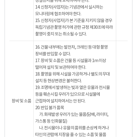
청결유지를 위해 노력하여야 한다.
14. 신청자(사업자)는 기념관에서 실시하는
모니터링에 협조하여야 한다.
15. 신청자(사업자)가 본 기준을 지키지 않을 경우
독립기념관 촬영 허가에 관한 규정 제30조에 따라
촬영이 중지 또는 취소될 수 있다.
16. 건물 내부에는 발전차, 크레인 등 대형 촬영
장비를 반입할 수 없다.
17. 장비 및 소품은 건물 등 시설물과 1m 이상
떨어져 설치 및 보관하여야 한다.
18. 촬영을 위해 시설을 가공하거나 별도의 무대
설치 등 현상변경은 불허한다.
19. 조명에서 발생하는 빛과 열은 유물과 전시물
등을 훼손시킬 우려가 있으므로 시설물에
장비 및 소품
근접하여 설치하여서는 안 된다.
20. 반입 불가 품목
가. 화재발생 우려가 있는 물품(담배, 라이터,
가스통 등 인화물질)
나. 전시물이나 유믈의 품위를 손상케 하거나
타인의 관람에 지장을 줄 수 있는 소품 및 물품