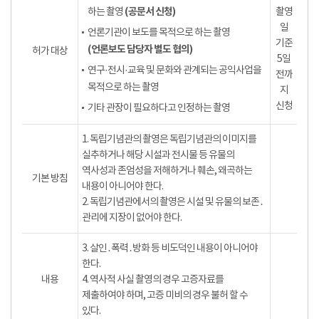
(공문서 신청)
하는 촬영
촬영
일
언론기관이 보도를 목적으로 하는 촬영
기준
(언론보도 담당자 별도 협의)
허가 대상
5일
연구·전시·교육 및 문화와 관계되는 공익사업을
전까
목적으로 하는 촬영
지
신청
기타 관장이 필요하다고 인정하는 촬영
1. 독립기념관의 촬영은 독립기념관의 이미지를
실추하거나 해당 시설과 전시물 등 유물의
역사성과 존엄성을 저해하거나 훼손, 왜곡하는
기본 방침
내용이 아니어야 한다.
2. 독립기념관에서의 촬영은 시설 및 유물의 보존․
관리에 지장이 없어야 한다.
3. 살인․폭력․방화 등 비도덕인 내용이 아니어야
한다.
내용
4. 역사적 사실 촬영의 경우 고증자료를
제출하여야 하며, 고증 미비의 경우 불허 할 수
있다.