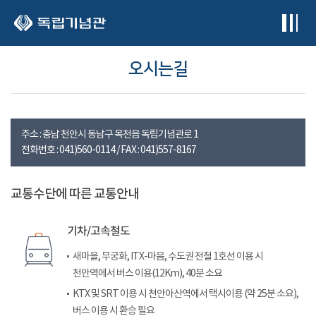
본문 바로가기
오시는길
주소 : 충남 천안시 동남구 목천읍 독립기념관로 1
전화번호 : 041)560-0114 / FAX : 041)557-8167
교통수단에 따른 교통안내
기차/고속철도
새마을, 무궁화, ITX-마음, 수도권 전철 1호선 이용 시
천안역에서 버스 이용(12Km), 40분 소요
KTX 및 SRT 이용 시 천안아산역에서 택시이용 (약 25분 소요),
버스 이용 시 환승 필요