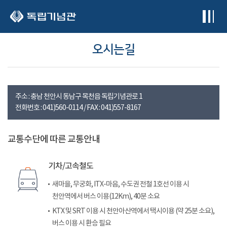
본문 바로가기
오시는길
주소 : 충남 천안시 동남구 목천읍 독립기념관로 1
전화번호 : 041)560-0114 / FAX : 041)557-8167
교통수단에 따른 교통안내
기차/고속철도
새마을, 무궁화, ITX-마음, 수도권 전철 1호선 이용 시
천안역에서 버스 이용(12Km), 40분 소요
KTX 및 SRT 이용 시 천안아산역에서 택시이용 (약 25분 소요),
버스 이용 시 환승 필요