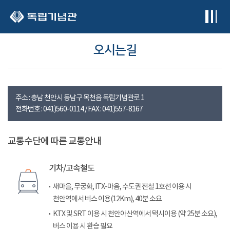
본문 바로가기
오시는길
주소 : 충남 천안시 동남구 목천읍 독립기념관로 1
전화번호 : 041)560-0114 / FAX : 041)557-8167
교통수단에 따른 교통안내
기차/고속철도
새마을, 무궁화, ITX-마음, 수도권 전철 1호선 이용 시
천안역에서 버스 이용(12Km), 40분 소요
KTX 및 SRT 이용 시 천안아산역에서 택시이용 (약 25분 소요),
버스 이용 시 환승 필요