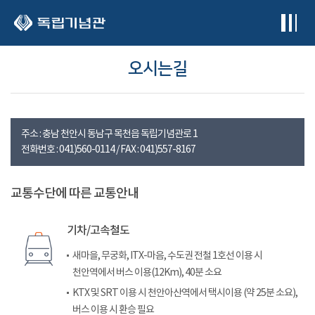
본문 바로가기
오시는길
주소 : 충남 천안시 동남구 목천읍 독립기념관로 1
전화번호 : 041)560-0114 / FAX : 041)557-8167
교통수단에 따른 교통안내
기차/고속철도
새마을, 무궁화, ITX-마음, 수도권 전철 1호선 이용 시
천안역에서 버스 이용(12Km), 40분 소요
KTX 및 SRT 이용 시 천안아산역에서 택시이용 (약 25분 소요),
버스 이용 시 환승 필요