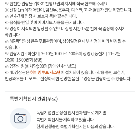
※ 안전한 관람을 위하여 진행요원의 지시에 적극 협조해 주세요.
※ 신장 1m 이하 어린이, 임산부, 음주자, 디스크, 고·저혈압자 관람 제한합니다.
※ 만 4~7세 입장 시 보호자 동반 필수입니다.
※ 음식물 반입 및 베이비시트 사용을 금지합니다.
※ 영상이 시작되면 입장할 수 없으니 상영 시간 15분 전에 꼭 입장해 주시기
바랍니다.
※ MR독립영상관은 무료관람이며, 상영일정은 내부 사정에 따라 변경될 수
있습니다.
※ 관람시간 : [하절기] 3~10월 10:00~17:00(6회 상영), [동절기] 11~2월
10:00~16:00(5회 상영)
※ 입장인원(회차당): 88명(장애인 4석 별도)
※ 4D영상관은
히어링루프 시스템
이 설치되어 있습니다. 착용 중인 보청기,
인공와우를 T-모드로 설정하시면 선명한 음질로 영상을 관람하실 수 있습니다.
특별기획전시 관람(무료)
독립기념관은 상설 전시관과 별도로 계기별
특별기획전시를 개최하고 있습니다.
현재 진행중인 특별기획전시는 다음과 같습니다.