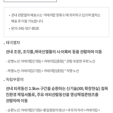
관내 관람열차 매표소는 ‘겨레의탑 정류소’에 위치하고 있으며 열차는
매표 후 이용 가능합니다.
문의 : 041-557-8020
태극열차
관내 조경, 조각품,애국선열들의 시∙어록비 등을 관람하며 이동
- 상행노선 :겨레의탑(기점) > 겨레의집(종점) * 관람 포함한 우회 노선
- 하행노선 :겨레의집(기점) > 겨레의탑(종점) * 직행 노선
독립부릉이
관내 외곽동선 2.3km 구간을 순환하는 신기술(XR; 확장현실) 접목
친환경 체험셔틀로, 주요 야외관람동선을 영상체험콘텐츠를
관람하며 이동
- 순환노선 :겨레의탑(기점)> 통일염원의 동산 > 추모의 자리 >겨레의집 >