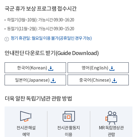
국군 휴가 보상 프로그램 접수시간
하절기(3월~10월) : 가능시간 09:30~16:20
동절기(11월~2월) : 가능시간 09:30~15:20
정기 휴관일 : 월요일 이용 불가(공휴일인 경우 가능)
안내전단 다운로드 받기(Guide Download)
한국어(Korean)
영어(English)
일본어(Japanese)
중국어(Chinese)
더욱 알찬 독립기념관 관람 방법
전시관 해설
전시관 활동지
MR 독립영상관
예약
이용
관람