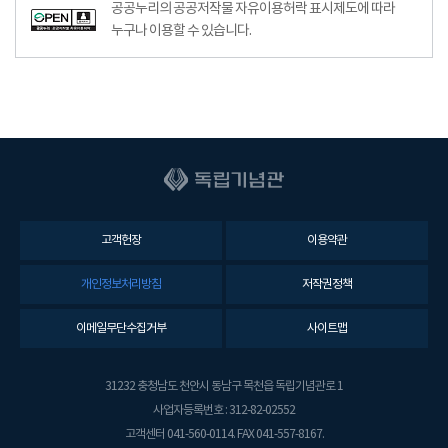
공공누리공공저작물자유이용허락–출처표시이미지
공공누리의 공공저작물 자유이용허락 표시제도에 따라
누구나 이용할 수 있습니다.
고객헌장
이용약관
개인정보처리방침
저작권정책
이메일무단수집거부
사이트맵
31232 충청남도 천안시 동남구 목천읍 독립기념관로 1
사업자등록번호 : 312-82-02552
고객센터 041-560-0114. FAX 041-557-8167.