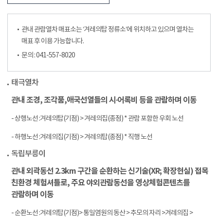
관내 관람열차 매표소는 ‘겨레의탑 정류소’에 위치하고 있으며 열차는
매표 후 이용 가능합니다.
문의 : 041-557-8020
태극열차
관내 조경, 조각품,애국선열들의 시∙어록비 등을 관람하며 이동
- 상행노선 :겨레의탑(기점) > 겨레의집(종점) * 관람 포함한 우회 노선
- 하행노선 :겨레의집(기점) > 겨레의탑(종점) * 직행 노선
독립부릉이
관내 외곽동선 2.3km 구간을 순환하는 신기술(XR; 확장현실) 접목
친환경 체험셔틀로, 주요 야외관람동선을 영상체험콘텐츠를
관람하며 이동
- 순환노선 :겨레의탑(기점)> 통일염원의 동산 > 추모의 자리 >겨레의집 >