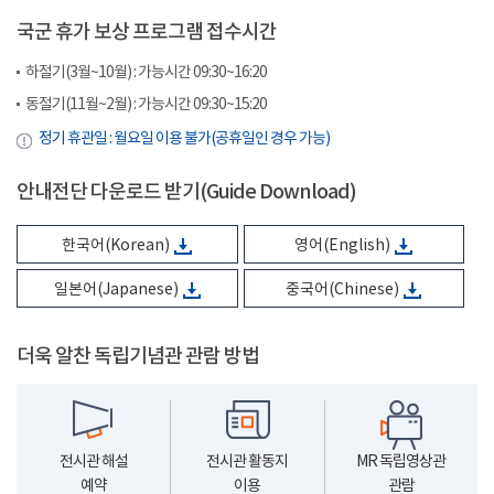
국군 휴가 보상 프로그램 접수시간
하절기(3월~10월) : 가능시간 09:30~16:20
동절기(11월~2월) : 가능시간 09:30~15:20
정기 휴관일 : 월요일 이용 불가(공휴일인 경우 가능)
안내전단 다운로드 받기(Guide Download)
한국어(Korean)
영어(English)
일본어(Japanese)
중국어(Chinese)
더욱 알찬 독립기념관 관람 방법
전시관 해설
전시관 활동지
MR 독립영상관
예약
이용
관람