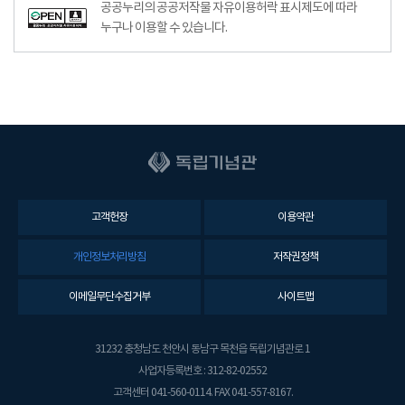
공공누리공공저작물자유이용허락–출처표시이미지
공공누리의 공공저작물 자유이용허락 표시제도에 따라
누구나 이용할 수 있습니다.
고객헌장
이용약관
개인정보처리방침
저작권정책
이메일무단수집거부
사이트맵
31232 충청남도 천안시 동남구 목천읍 독립기념관로 1
사업자등록번호 : 312-82-02552
고객센터 041-560-0114. FAX 041-557-8167.