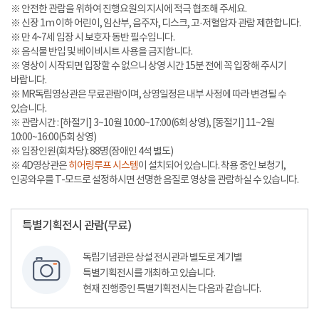
※ 안전한 관람을 위하여 진행요원의 지시에 적극 협조해 주세요.
※ 신장 1m 이하 어린이, 임산부, 음주자, 디스크, 고·저혈압자 관람 제한합니다.
※ 만 4~7세 입장 시 보호자 동반 필수입니다.
※ 음식물 반입 및 베이비시트 사용을 금지합니다.
※ 영상이 시작되면 입장할 수 없으니 상영 시간 15분 전에 꼭 입장해 주시기
바랍니다.
※ MR독립영상관은 무료관람이며, 상영일정은 내부 사정에 따라 변경될 수
있습니다.
※ 관람시간 : [하절기] 3~10월 10:00~17:00(6회 상영), [동절기] 11~2월
10:00~16:00(5회 상영)
※ 입장인원(회차당): 88명(장애인 4석 별도)
※ 4D영상관은
히어링루프 시스템
이 설치되어 있습니다. 착용 중인 보청기,
인공와우를 T-모드로 설정하시면 선명한 음질로 영상을 관람하실 수 있습니다.
특별기획전시 관람(무료)
독립기념관은 상설 전시관과 별도로 계기별
특별기획전시를 개최하고 있습니다.
현재 진행중인 특별기획전시는 다음과 같습니다.