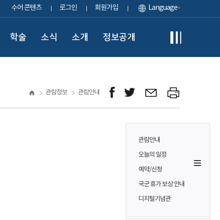
수어 콘텐츠
로그인
회원가입
Language
학술
소식
소개
정보공개
관람정보
관람안내
관람안내
오늘의 일정
예약/신청
국군 휴가 보상 안내
디지털기념관