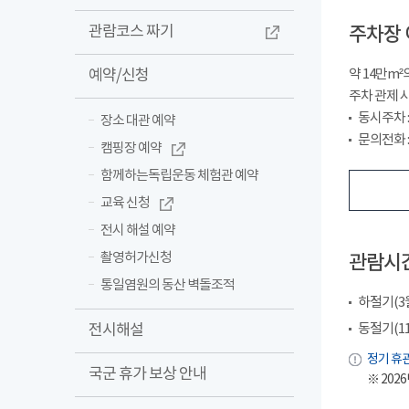
관람코스 짜기
주차장 
예약/신청
약 14만m
주차 관제 
동시주차 : 
장소 대관 예약
문의전화 : 
캠핑장 예약
함께하는독립운동 체험관 예약
교육 신청
전시 해설 예약
촬영허가신청
관람시
통일염원의 동산 벽돌조적
하절기(3월~
전시해설
동절기(11월
정기 휴관
국군 휴가 보상 안내
※ 2026