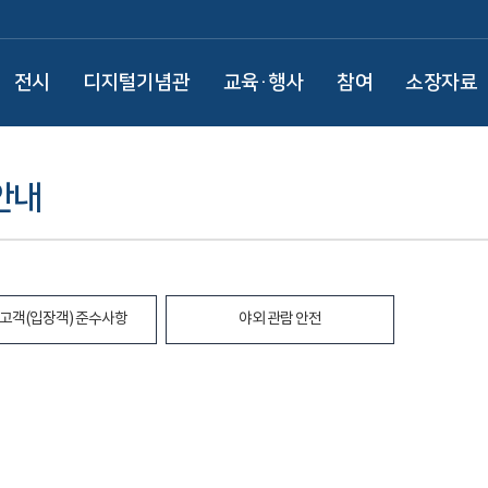
전시
디지털기념관
교육·행사
참여
소장자료
안내
고객(입장객) 준수사항
야외 관람 안전