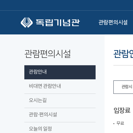
본문 바로가기
관람편의시설
관람편의시설
관람
관람안내
비대면 관람안내
관람시 
오시는길
입장료
관람·편의시설
무료
오늘의 일정