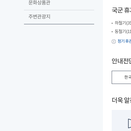
문화상품관
국군 휴
주변관광지
하절기(3월~
동절기(11월
정기 휴관
안내전단
한국
더욱 알