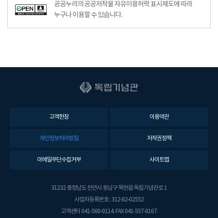
공공누리공공저작물자유이용허락–출처표시이미지
공공누리의 공공저작물 자유이용허락 표시제도에 따라
누구나 이용할 수 있습니다.
고객헌장
이용약관
개인정보처리방침
저작권정책
이메일무단수집거부
사이트맵
31232 충청남도 천안시 동남구 목천읍 독립기념관로 1
사업자등록번호 : 312-82-02552
고객센터 041-560-0114. FAX 041-557-8167.