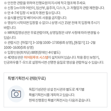
※ 안전한 관람을 위하여 진행요원의 지시에 적극 협조해 주세요.
※ 신장 1m 이하 어린이, 임산부, 음주자, 디스크, 고·저혈압자 관람 제한합니다.
※ 만 4~7세 입장 시 보호자 동반 필수입니다.
※ 음식물 반입 및 베이비시트 사용을 금지합니다.
※ 영상이 시작되면 입장할 수 없으니 상영 시간 15분 전에 꼭 입장해 주시기
바랍니다.
※ MR독립영상관은 무료관람이며, 상영일정은 내부 사정에 따라 변경될 수
있습니다.
※ 관람시간 : [하절기] 3~10월 10:00~17:00(6회 상영), [동절기] 11~2월
10:00~16:00(5회 상영)
※ 입장인원(회차당): 88명(장애인 4석 별도)
※ 4D영상관은
히어링루프 시스템
이 설치되어 있습니다. 착용 중인 보청기,
인공와우를 T-모드로 설정하시면 선명한 음질로 영상을 관람하실 수 있습니다.
특별기획전시 관람(무료)
독립기념관은 상설 전시관과 별도로 계기별
특별기획전시를 개최하고 있습니다.
현재 진행중인 특별기획전시는 다음과 같습니다.