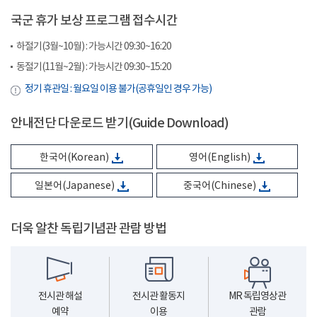
국군 휴가 보상 프로그램 접수시간
하절기(3월~10월) : 가능시간 09:30~16:20
동절기(11월~2월) : 가능시간 09:30~15:20
정기 휴관일 : 월요일 이용 불가(공휴일인 경우 가능)
안내전단 다운로드 받기(Guide Download)
한국어(Korean)
영어(English)
일본어(Japanese)
중국어(Chinese)
더욱 알찬 독립기념관 관람 방법
전시관 해설
전시관 활동지
MR 독립영상관
예약
이용
관람