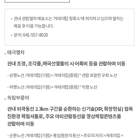
관내 관람열차 매표소는 ‘겨레의탑 정류소’에 위치하고 있으며 열차는
매표 후 이용 가능합니다.
문의 : 041-557-8020
태극열차
관내 조경, 조각품,애국선열들의 시∙어록비 등을 관람하며 이동
- 상행노선 :겨레의탑(기점) > 겨레의집(종점) * 관람 포함한 우회 노선
- 하행노선 :겨레의집(기점) > 겨레의탑(종점) * 직행 노선
독립부릉이
관내 외곽동선 2.3km 구간을 순환하는 신기술(XR; 확장현실) 접목
친환경 체험셔틀로, 주요 야외관람동선을 영상체험콘텐츠를
관람하며 이동
- 순환노선 :겨레의탑(기점)> 통일염원의 동산 > 추모의 자리 >겨레의집 >