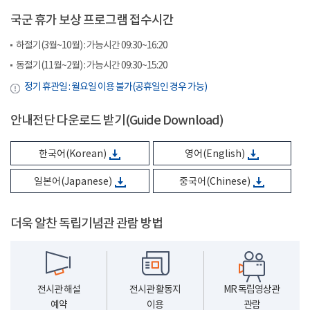
국군 휴가 보상 프로그램 접수시간
하절기(3월~10월) : 가능시간 09:30~16:20
동절기(11월~2월) : 가능시간 09:30~15:20
정기 휴관일 : 월요일 이용 불가(공휴일인 경우 가능)
안내전단 다운로드 받기(Guide Download)
한국어(Korean)
영어(English)
일본어(Japanese)
중국어(Chinese)
더욱 알찬 독립기념관 관람 방법
전시관 해설
전시관 활동지
MR 독립영상관
예약
이용
관람