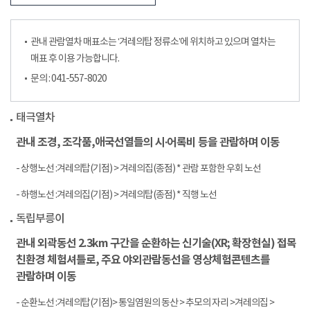
관내 관람열차 매표소는 ‘겨레의탑 정류소’에 위치하고 있으며 열차는
매표 후 이용 가능합니다.
문의 : 041-557-8020
태극열차
관내 조경, 조각품,애국선열들의 시∙어록비 등을 관람하며 이동
- 상행노선 :겨레의탑(기점) > 겨레의집(종점) * 관람 포함한 우회 노선
- 하행노선 :겨레의집(기점) > 겨레의탑(종점) * 직행 노선
독립부릉이
관내 외곽동선 2.3km 구간을 순환하는 신기술(XR; 확장현실) 접목
친환경 체험셔틀로, 주요 야외관람동선을 영상체험콘텐츠를
관람하며 이동
- 순환노선 :겨레의탑(기점)> 통일염원의 동산 > 추모의 자리 >겨레의집 >