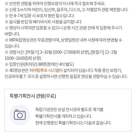
※ 안전한 관람을 위하여 진행요원의 지시에 적극 협조해 주세요.
※ 신장 1m 이하 어린이, 임산부, 음주자, 디스크, 고·저혈압자 관람 제한합니다.
※ 만 4~7세 입장 시 보호자 동반 필수입니다.
※ 음식물 반입 및 베이비시트 사용을 금지합니다.
※ 영상이 시작되면 입장할 수 없으니 상영 시간 15분 전에 꼭 입장해 주시기
바랍니다.
※ MR독립영상관은 무료관람이며, 상영일정은 내부 사정에 따라 변경될 수
있습니다.
※ 관람시간 : [하절기] 3~10월 10:00~17:00(6회 상영), [동절기] 11~2월
10:00~16:00(5회 상영)
※ 입장인원(회차당): 88명(장애인 4석 별도)
※ 4D영상관은
히어링루프 시스템
이 설치되어 있습니다. 착용 중인 보청기,
인공와우를 T-모드로 설정하시면 선명한 음질로 영상을 관람하실 수 있습니다.
특별기획전시 관람(무료)
독립기념관은 상설 전시관과 별도로 계기별
특별기획전시를 개최하고 있습니다.
현재 진행중인 특별기획전시는 다음과 같습니다.