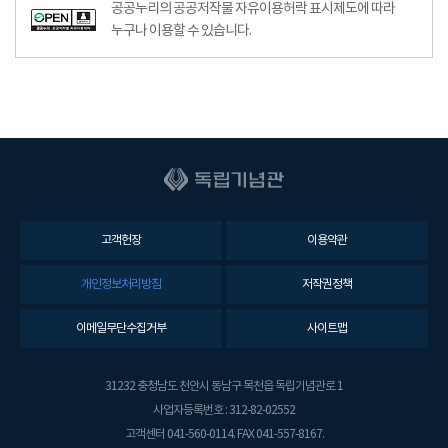
공공누리공공저작물자유이용허락–출처표시이미지
공공누리의 공공저작물 자유이용허락 표시제도에 따라
누구나 이용할 수 있습니다.
고객헌장
이용약관
개인정보처리방침
저작권정책
이메일무단수집거부
사이트맵
31232 충청남도 천안시 동남구 목천읍 독립기념관로 1
사업자등록번호 : 312-82-02552
고객센터 041-560-0114. FAX 041-557-8167.