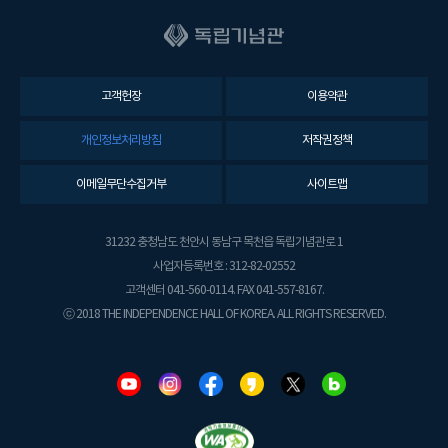
고객헌장
이용약관
개인정보처리방침
저작권정책
이메일무단수집거부
사이트맵
31232 충청남도 천안시 동남구 목천읍 독립기념관로 1
사업자등록번호 : 312-82-02552
고객센터 041-560-0114. FAX 041-557-8167.
ⓒ 2018 THE INDEPENDENCE HALL OF KOREA. ALL RIGHTS RESERVED.