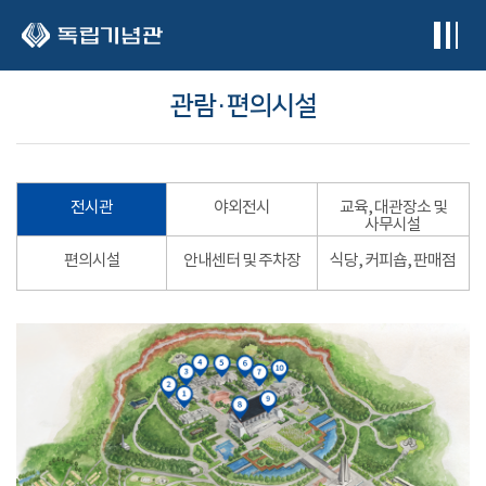
본문 바로가기
관람·편의시설
전시관
야외전시
교육, 대관장소 및
사무시설
편의시설
안내센터 및 주차장
식당, 커피숍, 판매점