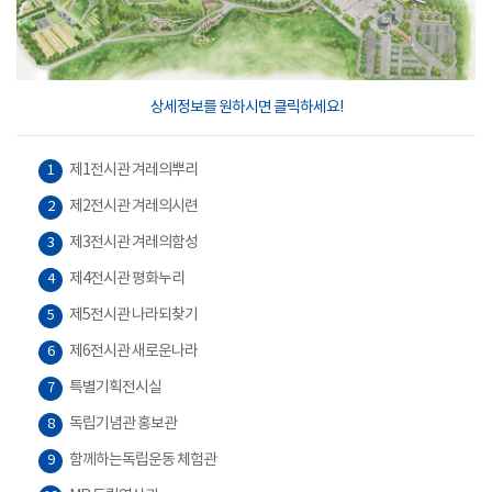
상세정보를 원하시면 클릭하세요!
제1전시관 겨레의뿌리
1
제2전시관 겨레의시련
2
제3전시관 겨레의함성
3
제4전시관 평화누리
4
제5전시관 나라되찾기
5
제6전시관 새로운나라
6
특별기획전시실
7
독립기념관 홍보관
8
함께하는독립운동 체험관
9