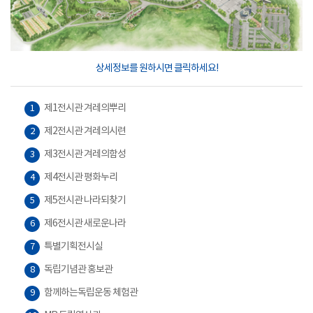
상세정보를 원하시면 클릭하세요!
제1전시관 겨레의뿌리
1
제2전시관 겨레의시련
2
제3전시관 겨레의함성
3
제4전시관 평화누리
4
제5전시관 나라되찾기
5
제6전시관 새로운나라
6
특별기획전시실
7
독립기념관 홍보관
8
함께하는독립운동 체험관
9