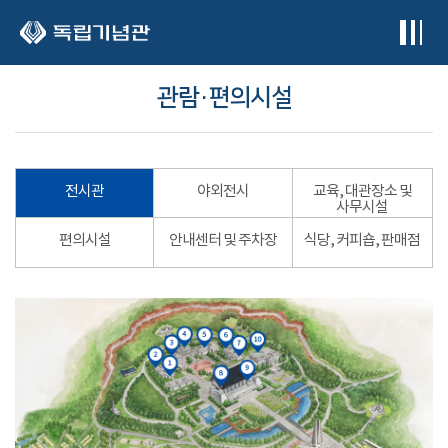
본문 바로가기
관람·편의시설
전시관
야외전시
교육, 대관장소 및
사무시설
편의시설
안내센터 및 주차장
식당, 커피숍, 판매점