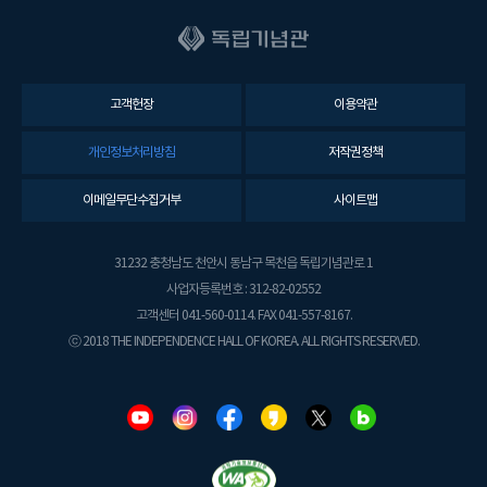
고객헌장
이용약관
개인정보처리방침
저작권정책
이메일무단수집거부
사이트맵
31232 충청남도 천안시 동남구 목천읍 독립기념관로 1
사업자등록번호 : 312-82-02552
고객센터 041-560-0114. FAX 041-557-8167.
ⓒ 2018 THE INDEPENDENCE HALL OF KOREA. ALL RIGHTS RESERVED.