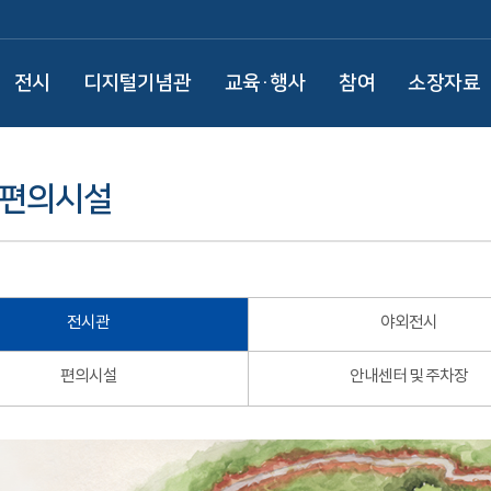
전시
디지털기념관
교육·행사
참여
소장자료
·편의시설
전시관
야외전시
편의시설
안내센터 및 주차장