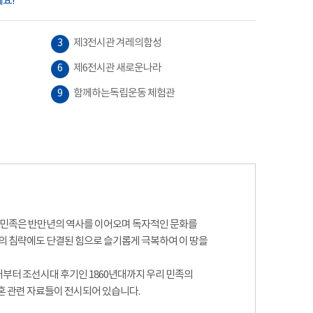
요!
제3전시관 겨레의함성
3
제6전시관 새로운나라
6
함께하는독립운동 체험관
9
 민족은 반만년의 역사를 이어오며 독자적인 문화를
의 침략에도 단결된 힘으로 슬기롭게 극복하여 이 땅을
대부터 조선시대 후기인 1860년대까지 우리 민족의
 관련 자료들이 전시되어 있습니다.