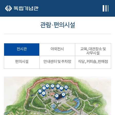
본문 바로가기
관람·편의시설
전시관
야외전시
교육, 대관장소 및
사무시설
편의시설
안내센터 및 주차장
식당, 커피숍, 판매점