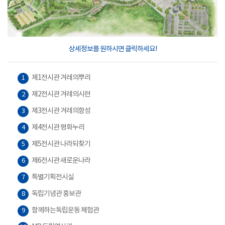
상세정보를 원하시면 클릭하세요!
제1전시관 겨레의뿌리
1
제2전시관 겨레의시련
2
제3전시관 겨레의함성
3
제4전시관 평화누리
4
제5전시관 나라되찾기
5
제6전시관 새로운나라
6
특별기획전시실
7
독립기념관 홍보관
8
함께하는독립운동 체험관
9