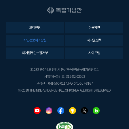
고객헌장
이용약관
개인정보처리방침
저작권정책
이메일무단수집거부
사이트맵
31232 충청남도 천안시 동남구 목천읍 독립기념관로 1
사업자등록번호 : 312-82-02552
고객센터 041-560-0114. FAX 041-557-8167.
ⓒ 2018 THE INDEPENDENCE HALL OF KOREA. ALL RIGHTS RESERVED.