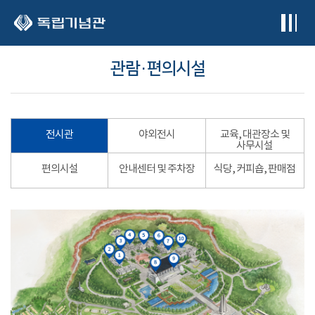
본문 바로가기
관람·편의시설
전시관
야외전시
교육, 대관장소 및
사무시설
편의시설
안내센터 및 주차장
식당, 커피숍, 판매점