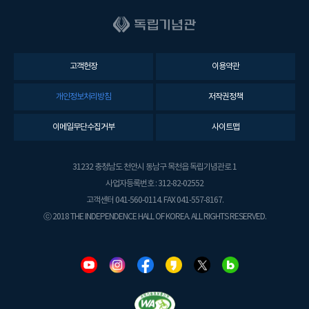
고객헌장
이용약관
개인정보처리방침
저작권정책
이메일무단수집거부
사이트맵
31232 충청남도 천안시 동남구 목천읍 독립기념관로 1
사업자등록번호 : 312-82-02552
고객센터 041-560-0114. FAX 041-557-8167.
ⓒ 2018 THE INDEPENDENCE HALL OF KOREA. ALL RIGHTS RESERVED.