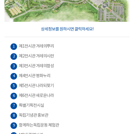
상세정보를 원하시면 클릭하세요!
제1전시관 겨레의뿌리
1
제2전시관 겨레의시련
2
제3전시관 겨레의함성
3
제4전시관 평화누리
4
제5전시관 나라되찾기
5
제6전시관 새로운나라
6
특별기획전시실
7
독립기념관 홍보관
8
함께하는독립운동 체험관
9