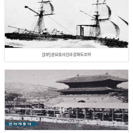
[1부] 운요호사건과 강화도조약