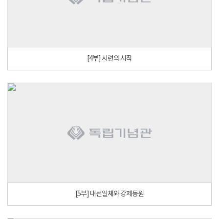
[4부] 시련의 시작
[5부] 내선일체와 강제동원