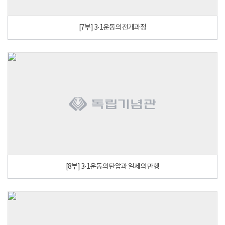
[7부] 3·1운동의 전개과정
[8부] 3·1운동의 탄압과 일제의 만행