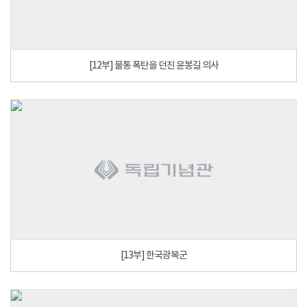
[12부] 물통 폭탄을 던진 윤봉길 의사
[13부] 한국광복군