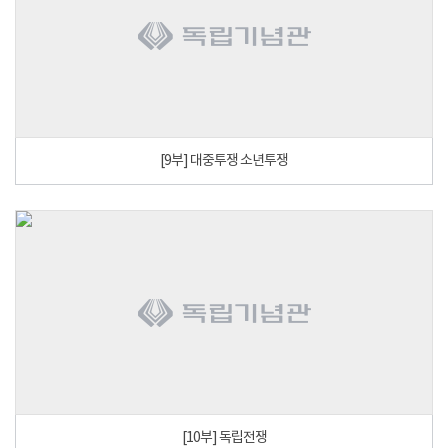
[9부] 대중투쟁 소년투쟁
[10부] 독립전쟁