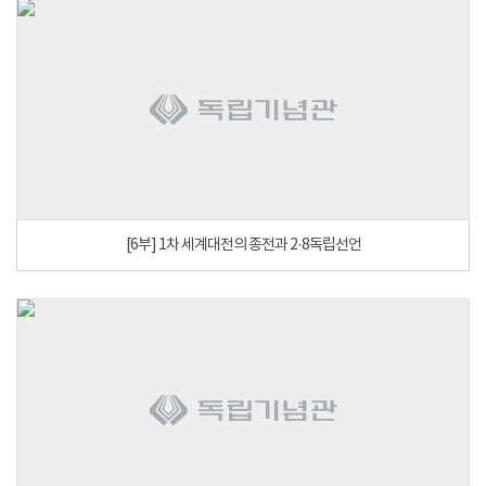
[6부] 1차 세계대전의 종전과 2·8독립선언