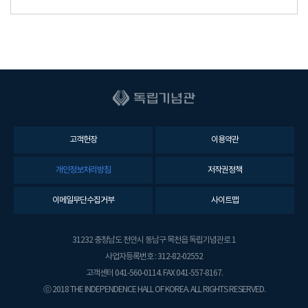
고객헌장
이용약관
개인정보처리방침
저작권정책
이메일무단수집거부
사이트맵
31232 충청남도 천안시 동남구 목천읍 독립기념관로 1
사업자등록번호 : 312-82-02552
고객센터 041-560-0114. FAX 041-557-8167.
ⓒ 2018 THE INDEPENDENCE HALL OF KOREA. ALL RIGHTS RESERVED.