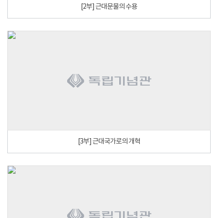
[2부] 근대문물의 수용
[3부] 근대국가로의 개혁