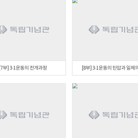
[7부] 3·1운동의 전개과정
[8부] 3·1운동의 탄압과 일제