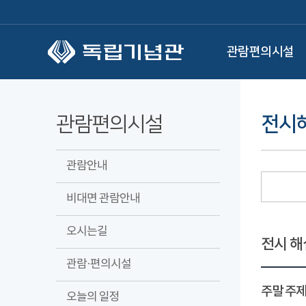
본문 바로가기
관람편의시설
관람편의시설
전시
관람안내
비대면 관람안내
오시는길
전시 해
관람·편의시설
주말 주제
오늘의 일정