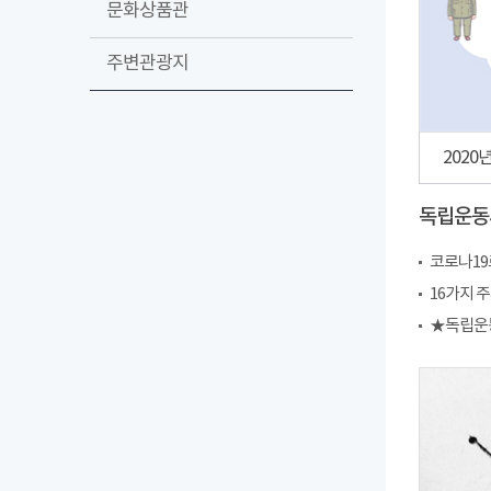
문화상품관
주변관광지
2020
독립운동
코로나19
16가지 
★독립운