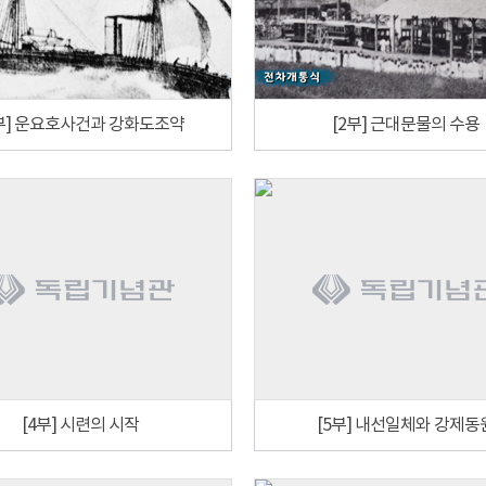
1부] 운요호사건과 강화도조약
[2부] 근대문물의 수용
[4부] 시련의 시작
[5부] 내선일체와 강제동