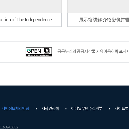
Introduction of The Independence hall of Korea(English)
展示馆 讲解 介绍 影像(中
공공누리공공저작물자유이용허락–출처표시이미지
공공누리의 공공저작물 자유이용허락 표시제도
개인정보처리방침
저작권정책
이메일무단수집거부
사이트맵
2-82-02552