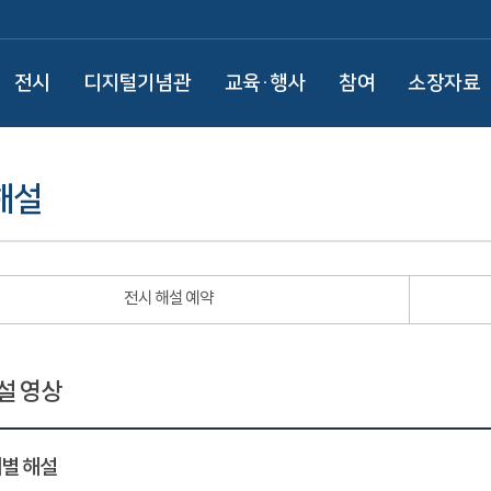
전시
디지털기념관
교육·행사
참여
소장자료
해설
전시 해설 예약
설 영상
별 해설