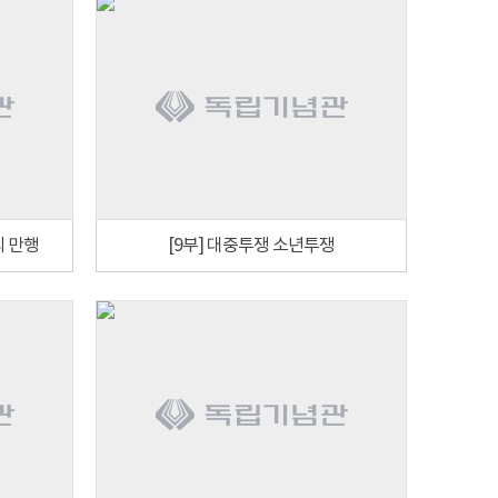
의 만행
[9부] 대중투쟁 소년투쟁