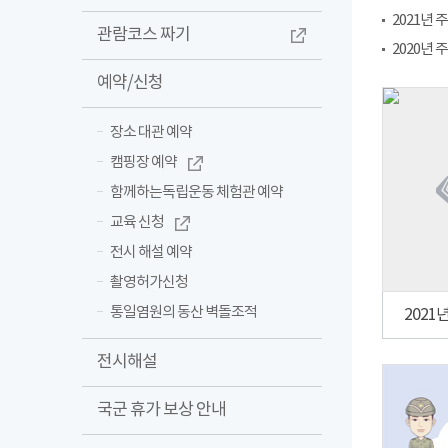
2021년
관람코스 짜기
2020년
예약/신청
장소 대관 예약
캠핑장 예약
함께하는독립운동 체험관 예약
교육 신청
전시 해설 예약
촬영허가신청
통일염원의 동산 벽돌조적
2021
전시해설
국군 휴가 보상 안내