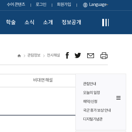
수어 콘텐츠
로그인
회원가입
Language
학술
소식
소개
정보공개
관람정보
전시해설
비대면 해설
관람안내
오늘의 일정
예약/신청
국군 휴가 보상 안내
디지털기념관