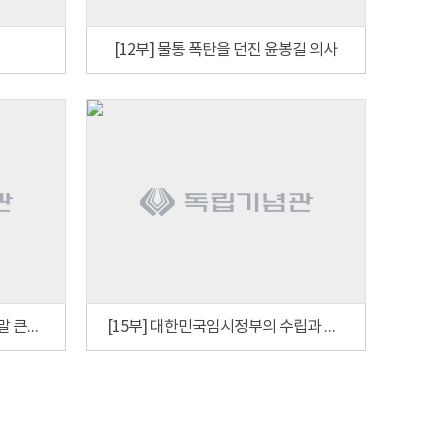
[12부] 물통 폭탄을 던진 윤봉길 의사
[14부] 조선어학회 사건과 조선말 큰사전
[15부] 대한민국임시정부의 수립과 상하이 시기