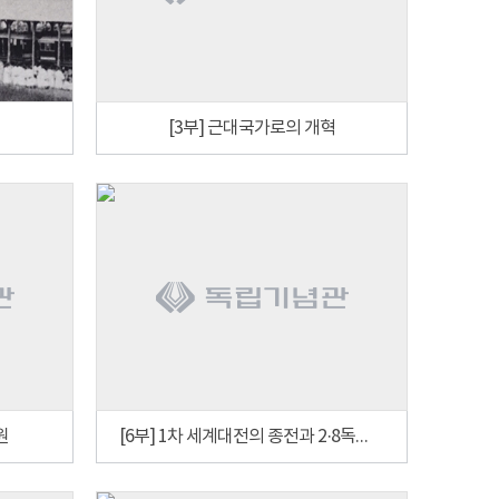
[3부] 근대국가로의 개혁
원
[6부] 1차 세계대전의 종전과 2·8독립선언