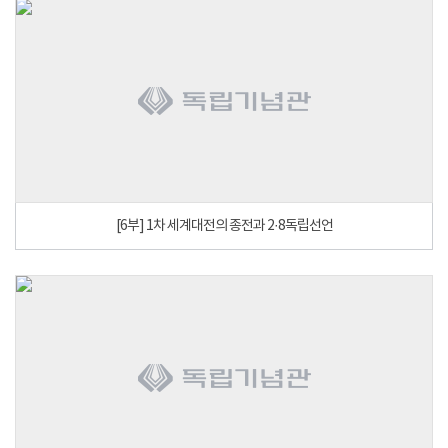
[6부] 1차 세계대전의 종전과 2·8독립선언