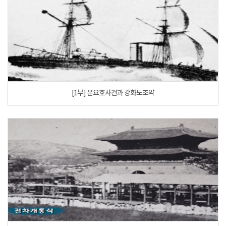
[1부] 운요호사건과 강화도조약