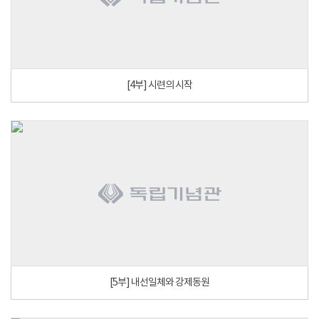
[4부] 시련의 시작
[5부] 내선일체와 강제동원