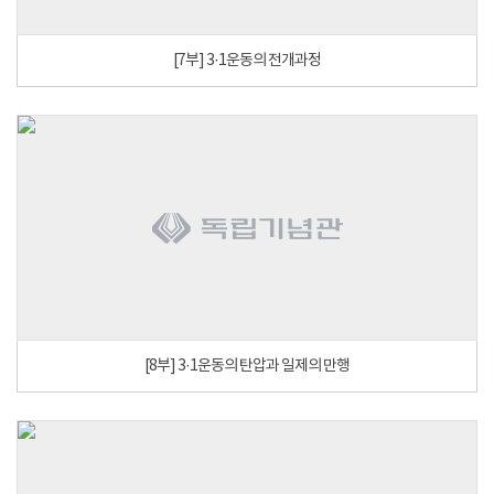
[7부] 3·1운동의 전개과정
[8부] 3·1운동의 탄압과 일제의 만행