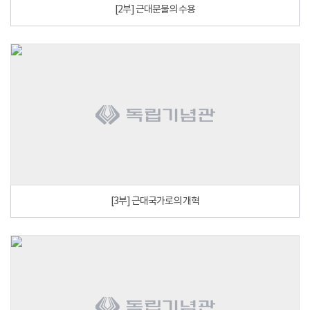
[2부] 근대문물의 수용
[3부] 근대국가로의 개혁