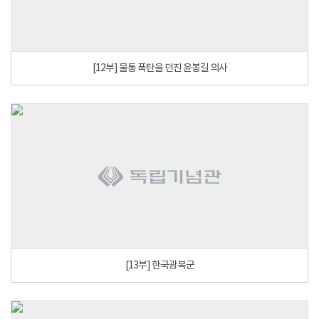
[12부] 물통 폭탄을 던진 윤봉길 의사
[13부] 한국광복군