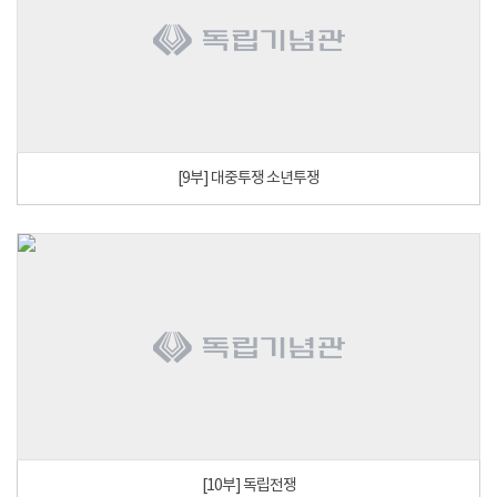
[9부] 대중투쟁 소년투쟁
[10부] 독립전쟁