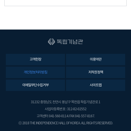
고객헌장
이용약관
개인정보처리방침
저작권정책
이메일무단수집거부
사이트맵
31232 충청남도 천안시 동남구 목천읍 독립기념관로 1
사업자등록번호 : 312-82-02552
고객센터 041-560-0114. FAX 041-557-8167.
ⓒ 2018 THE INDEPENDENCE HALL OF KOREA. ALL RIGHTS RESERVED.