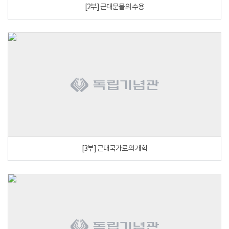
[2부] 근대문물의 수용
[3부] 근대국가로의 개혁