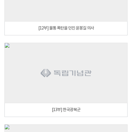
[12부] 물통 폭탄을 던진 윤봉길 의사
[13부] 한국광복군