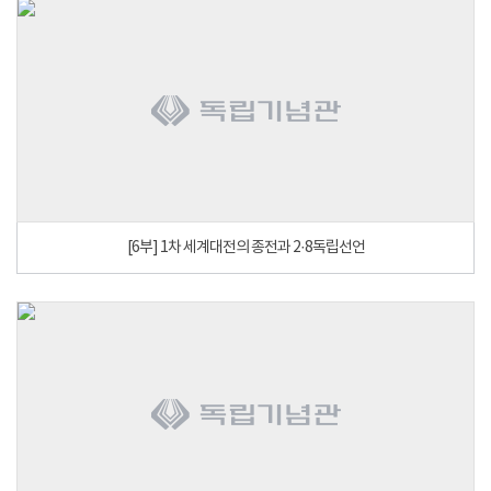
[6부] 1차 세계대전의 종전과 2·8독립선언