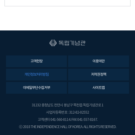
고객헌장
이용약관
개인정보처리방침
저작권정책
이메일무단수집거부
사이트맵
31232 충청남도 천안시 동남구 목천읍 독립기념관로 1
사업자등록번호 : 312-82-02552
고객센터 041-560-0114. FAX 041-557-8167.
ⓒ 2018 THE INDEPENDENCE HALL OF KOREA. ALL RIGHTS RESERVED.