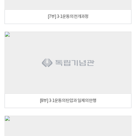
[7부] 3·1운동의 전개과정
[8부] 3·1운동의 탄압과 일제의 만행