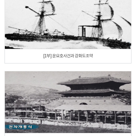
[1부] 운요호사건과 강화도조약