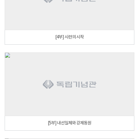
[4부] 시련의 시작
[5부] 내선일체와 강제동원