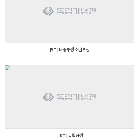
[9부] 대중투쟁 소년투쟁
[10부] 독립전쟁