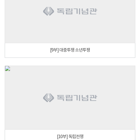
[9부] 대중투쟁 소년투쟁
[10부] 독립전쟁