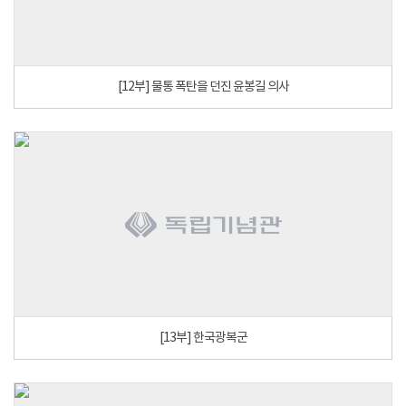
[12부] 물통 폭탄을 던진 윤봉길 의사
[13부] 한국광복군