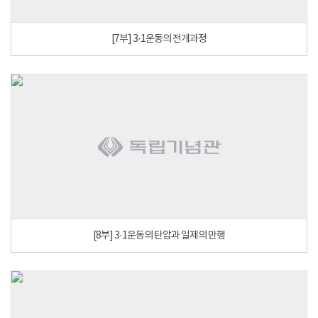
[7부] 3·1운동의 전개과정
[8부] 3·1운동의 탄압과 일제의 만행