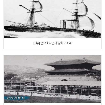
[1부] 운요호사건과 강화도조약