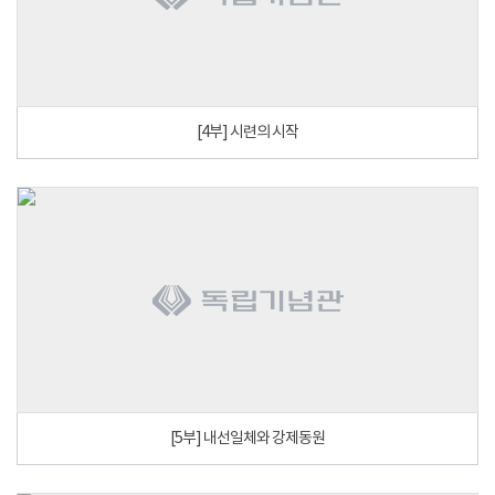
[4부] 시련의 시작
[5부] 내선일체와 강제동원