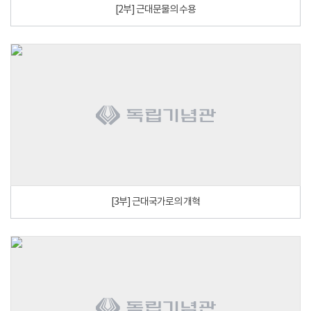
[2부] 근대문물의 수용
[3부] 근대국가로의 개혁