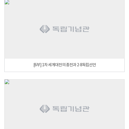
[6부] 1차 세계대전의 종전과 2·8독립선언