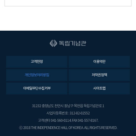
고객헌장
이용약관
개인정보처리방침
저작권정책
이메일무단수집거부
사이트맵
31232 충청남도 천안시 동남구 목천읍 독립기념관로 1
사업자등록번호 : 312-82-02552
고객센터 041-560-0114. FAX 041-557-8167.
ⓒ 2018 THE INDEPENDENCE HALL OF KOREA. ALL RIGHTS RESERVED.