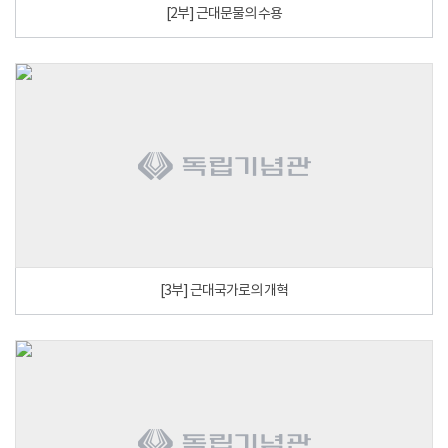
[2부] 근대문물의 수용
[3부] 근대국가로의 개혁