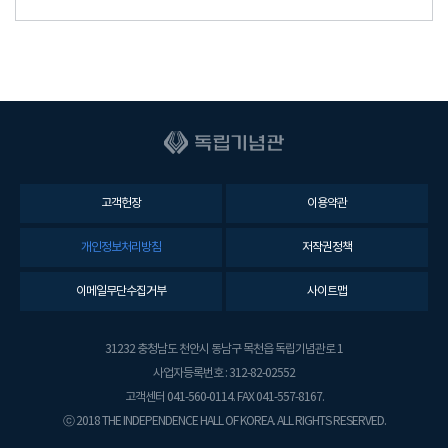
고객헌장
이용약관
개인정보처리방침
저작권정책
이메일무단수집거부
사이트맵
31232 충청남도 천안시 동남구 목천읍 독립기념관로 1
사업자등록번호 : 312-82-02552
고객센터 041-560-0114. FAX 041-557-8167.
ⓒ 2018 THE INDEPENDENCE HALL OF KOREA. ALL RIGHTS RESERVED.