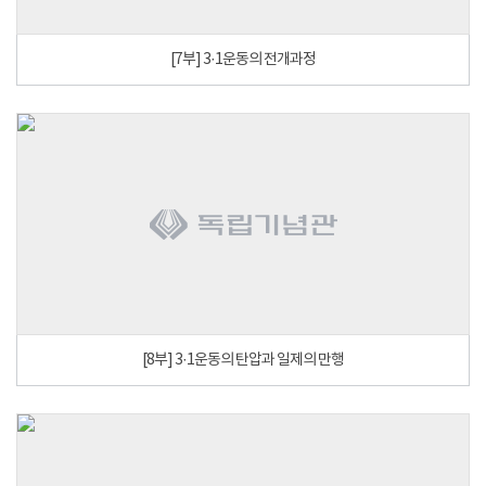
[7부] 3·1운동의 전개과정
[8부] 3·1운동의 탄압과 일제의 만행