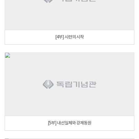
[4부] 시련의 시작
[5부] 내선일체와 강제동원