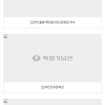
[12부] 물통 폭탄을 던진 윤봉길 의사
[13부] 한국광복군