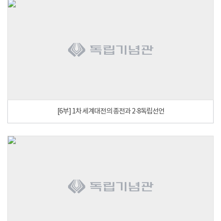
[6부] 1차 세계대전의 종전과 2·8독립선언