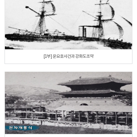
[1부] 운요호사건과 강화도조약