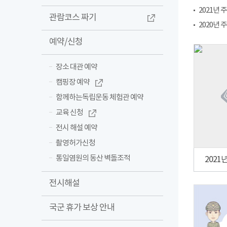
2021년
관람코스 짜기
2020년
예약/신청
장소 대관 예약
캠핑장 예약
함께하는독립운동 체험관 예약
교육 신청
전시 해설 예약
촬영허가신청
통일염원의 동산 벽돌조적
2021
전시해설
국군 휴가 보상 안내