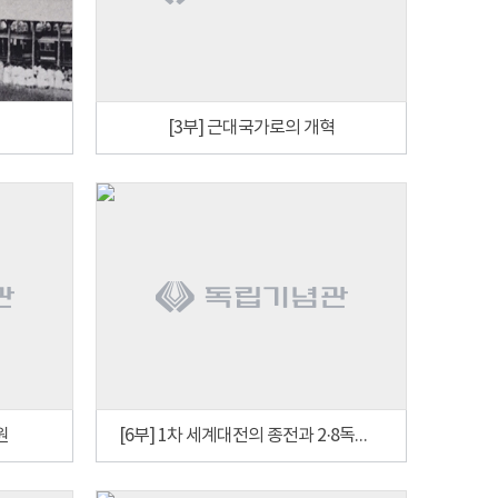
[3부] 근대국가로의 개혁
원
[6부] 1차 세계대전의 종전과 2·8독립선언