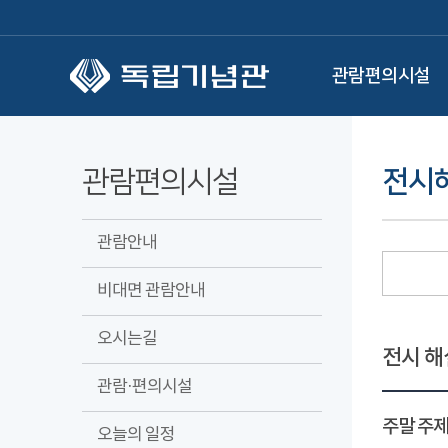
본문 바로가기
관람편의시설
관람편의시설
전시
관람안내
비대면 관람안내
오시는길
전시 해
관람·편의시설
주말 주제
오늘의 일정