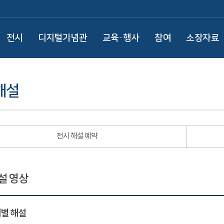
전시
디지털기념관
교육·행사
참여
소장자료
해설
전시 해설 예약
설 영상
별 해설