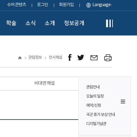
수어 콘텐츠
로그인
회원가입
Language
학술
소식
소개
정보공개
관람정보
전시해설
비대면 해설
관람안내
오늘의 일정
예약/신청
국군 휴가 보상 안내
디지털기념관