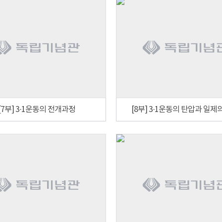
[7부] 3·1운동의 전개과정
[8부] 3·1운동의 탄압과 일제