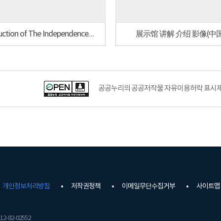
Introduction of The Independence hall of Korea(English)
展示馆 讲解 介绍 影像(中
공공누리공공저작물자유이용허락–출처표시이미지
공공누리의 공공저작물 자유이용허락 표시제도
개인정보처리방침
저작권정책
이메일무단수집거부
사이트맵
2-82-02552