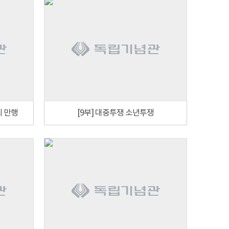
의 만행
[9부] 대중투쟁 소년투쟁