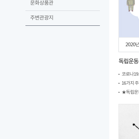
문화상품관
주변관광지
2020
독립운동
코로나19
16가지 
★독립운