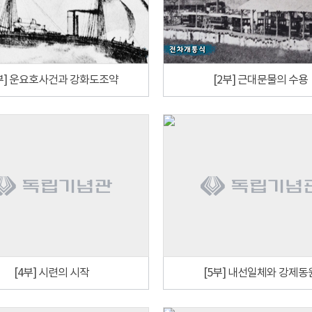
1부] 운요호사건과 강화도조약
[2부] 근대문물의 수용
[4부] 시련의 시작
[5부] 내선일체와 강제동