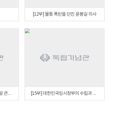
[12부] 물통 폭탄을 던진 윤봉길 의사
[14부] 조선어학회 사건과 조선말 큰사전
[15부] 대한민국임시정부의 수립과 상하이 시기