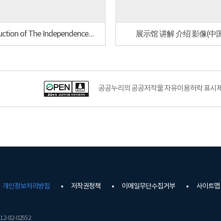
Introduction of The Independence hall of Korea(English)
展示馆 讲解 介绍 影像(中
공공누리공공저작물자유이용허락–출처표시이미지
공공누리의 공공저작물 자유이용허락 표시제도
개인정보처리방침
저작권정책
이메일무단수집거부
사이트맵
2-82-02552