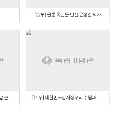
[12부] 물통 폭탄을 던진 윤봉길 의사
[14부] 조선어학회 사건과 조선말 큰사전
[15부] 대한민국임시정부의 수립과 상하이 시기