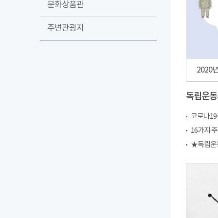
문화상품관
주변관광지
2020
독립운동
코로나19
16가지 
★독립운