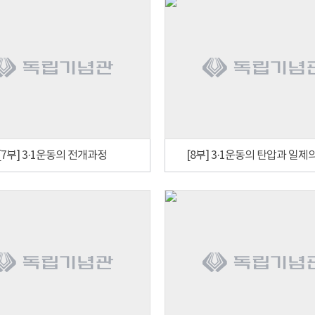
[7부] 3·1운동의 전개과정
[8부] 3·1운동의 탄압과 일제