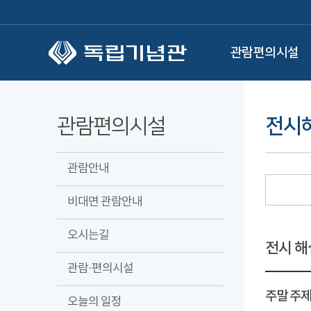
본문 바로가기
관람편의시설
관람편의시설
전시
관람안내
비대면 관람안내
오시는길
전시 해
관람·편의시설
주말 주제
오늘의 일정