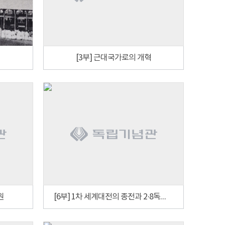
[3부] 근대국가로의 개혁
원
[6부] 1차 세계대전의 종전과 2·8독립선언