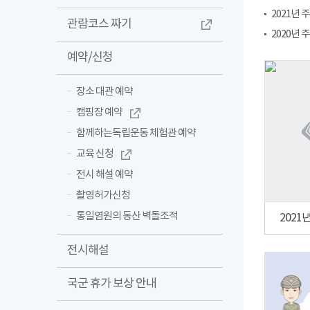
2021년
관람코스 짜기
2020년
예약/신청
장소 대관 예약
캠핑장 예약
함께하는독립운동 체험관 예약
교육 신청
전시 해설 예약
촬영허가신청
통일염원의 동산 벽돌조적
2021
전시해설
국군 휴가 보상 안내