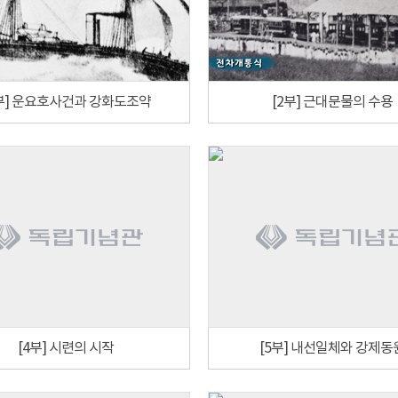
1부] 운요호사건과 강화도조약
[2부] 근대문물의 수용
[4부] 시련의 시작
[5부] 내선일체와 강제동