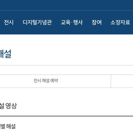
전시
디지털기념관
교육·행사
참여
소장자료
해설
전시 해설 예약
설 영상
별 해설