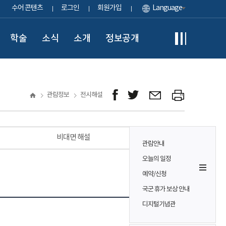
수어 콘텐츠
로그인
회원가입
Language
학술
소식
소개
정보공개
관람정보
전시해설
비대면 해설
관람안내
오늘의 일정
예약/신청
국군 휴가 보상 안내
디지털기념관