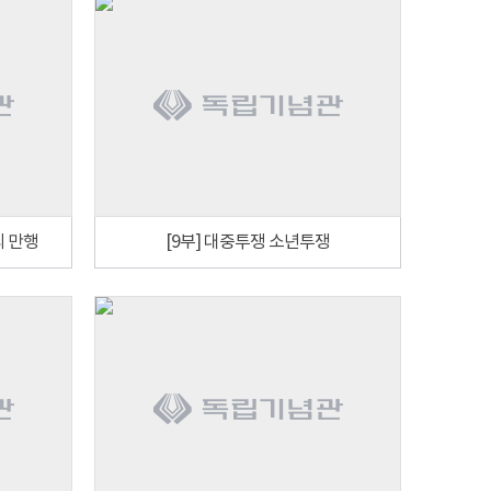
의 만행
[9부] 대중투쟁 소년투쟁