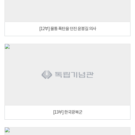
[12부] 물통 폭탄을 던진 윤봉길 의사
[13부] 한국광복군