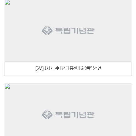
[6부] 1차 세계대전의 종전과 2·8독립선언