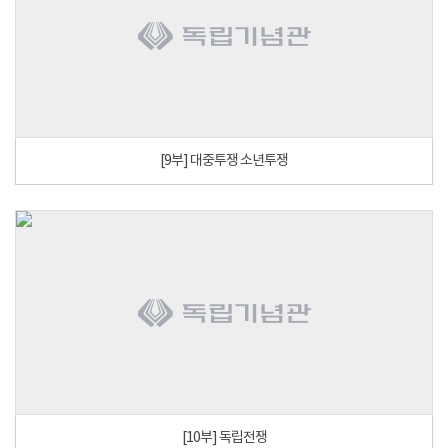
[9부] 대중투쟁 소년투쟁
[10부] 독립전쟁