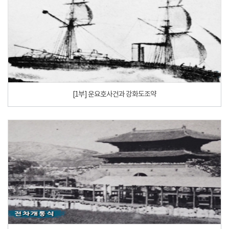
[1부] 운요호사건과 강화도조약