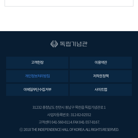
고객헌장
이용약관
개인정보처리방침
저작권정책
이메일무단수집거부
사이트맵
31232 충청남도 천안시 동남구 목천읍 독립기념관로 1
사업자등록번호 : 312-82-02552
고객센터 041-560-0114. FAX 041-557-8167.
ⓒ 2018 THE INDEPENDENCE HALL OF KOREA. ALL RIGHTS RESERVED.