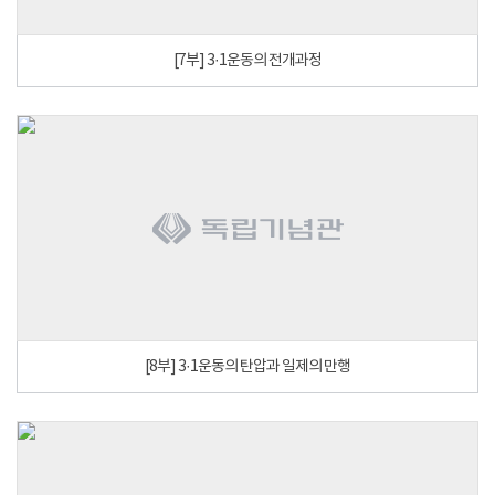
[7부] 3·1운동의 전개과정
[8부] 3·1운동의 탄압과 일제의 만행