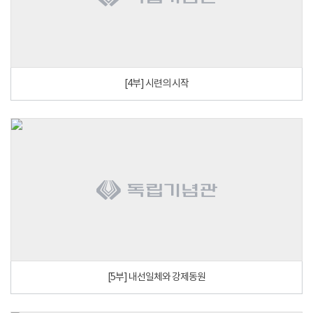
[4부] 시련의 시작
[5부] 내선일체와 강제동원