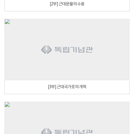
[2부] 근대문물의 수용
[3부] 근대국가로의 개혁