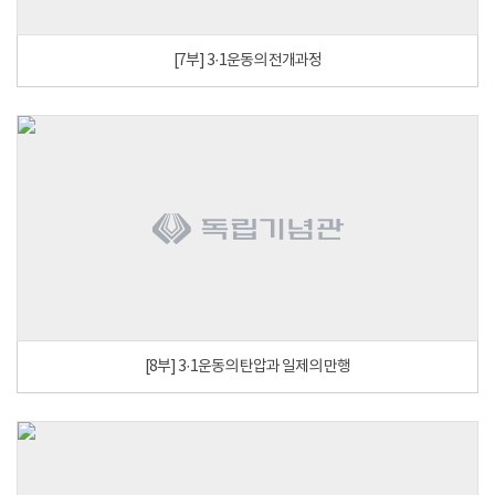
[7부] 3·1운동의 전개과정
[8부] 3·1운동의 탄압과 일제의 만행