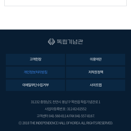
고객헌장
이용약관
개인정보처리방침
저작권정책
이메일무단수집거부
사이트맵
31232 충청남도 천안시 동남구 목천읍 독립기념관로 1
사업자등록번호 : 312-82-02552
고객센터 041-560-0114. FAX 041-557-8167.
ⓒ 2018 THE INDEPENDENCE HALL OF KOREA. ALL RIGHTS RESERVED.