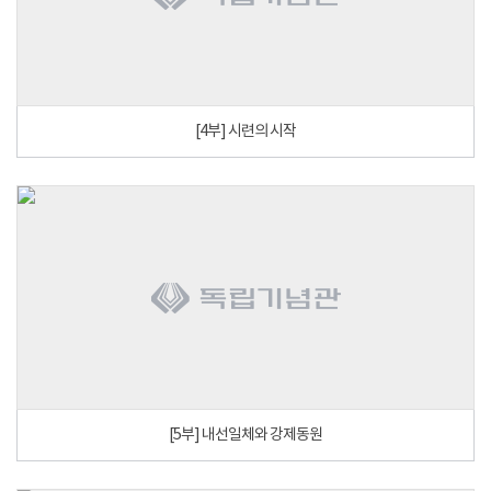
[4부] 시련의 시작
[5부] 내선일체와 강제동원