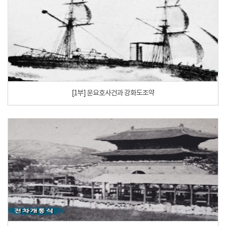
[1부] 운요호사건과 강화도조약