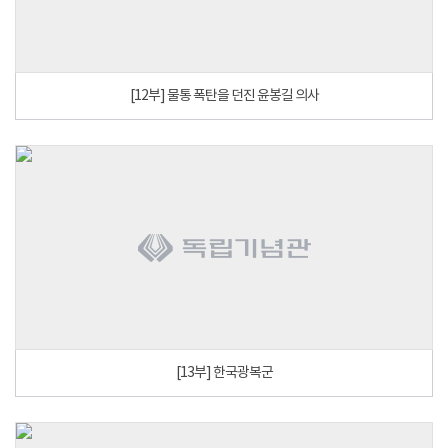
[12부] 물통 폭탄을 던진 윤봉길 의사
[13부] 한국광복군