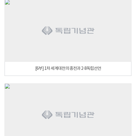
[6부] 1차 세계대전의 종전과 2·8독립선언