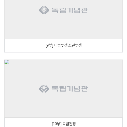
[9부] 대중투쟁 소년투쟁
[10부] 독립전쟁