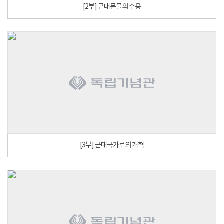
[2부] 근대문물의 수용
[3부] 근대국가로의 개혁