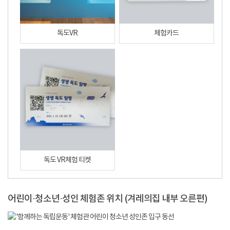
독도VR
체험카드
독도 VR체험 티켓
어린이·청소년·성인 체험존 위치 (겨레의집 내부 오른편)