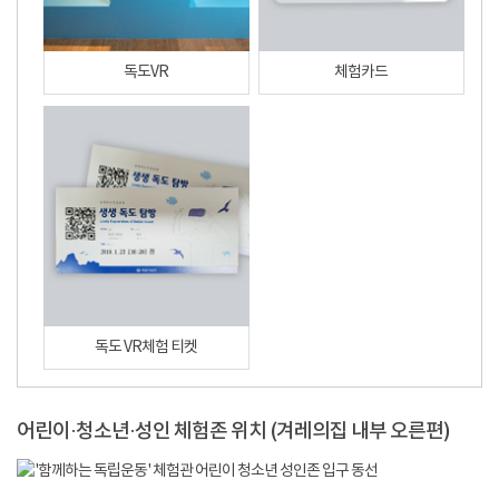
독도VR
체험카드
독도 VR체험 티켓
어린이·청소년·성인 체험존 위치 (겨레의집 내부 오른편)