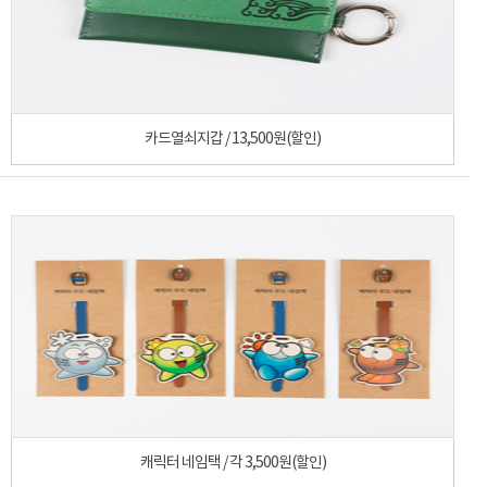
카드열쇠지갑 / 13,500원(할인)
캐릭터 네임택 / 각 3,500원(할인)