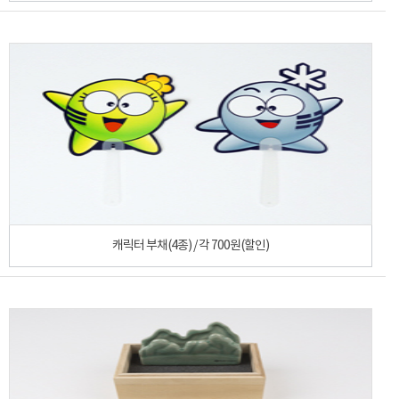
캐릭터 부채(4종) / 각 700원(할인)