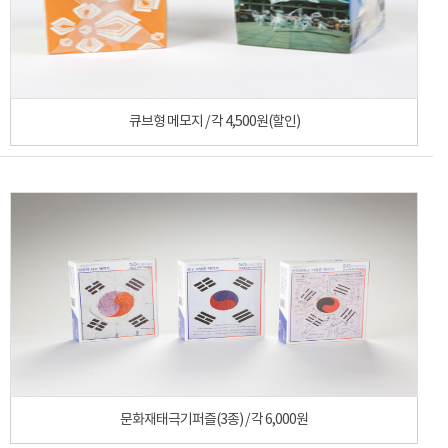
큐브형 메모지 / 각 4,500원(할인)
문화재태극기퍼즐(3종) / 각 6,000원