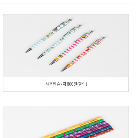
샤프펜슬 / 각 800원(할인)