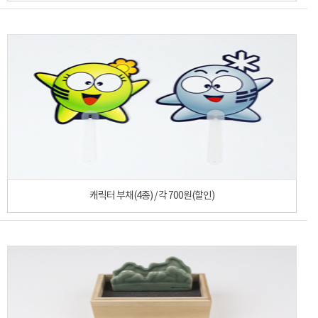
캐릭터 부채(4종) / 각 700원(할인)