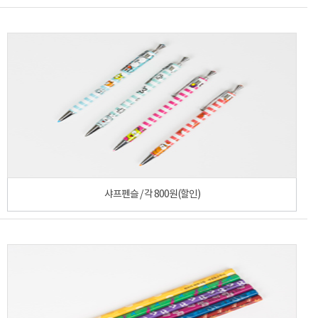
샤프펜슬 / 각 800원(할인)