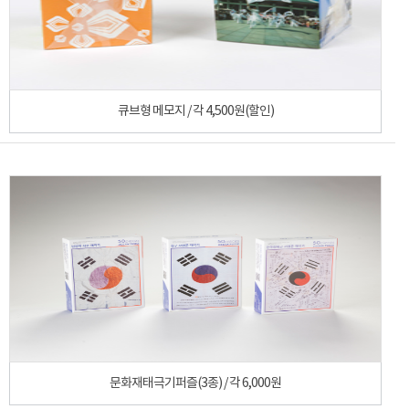
큐브형 메모지 / 각 4,500원(할인)
문화재태극기퍼즐(3종) / 각 6,000원