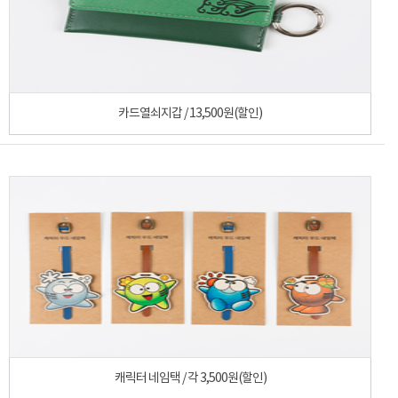
카드열쇠지갑 / 13,500원(할인)
캐릭터 네임택 / 각 3,500원(할인)