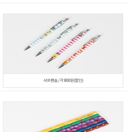
샤프펜슬 / 각 800원(할인)