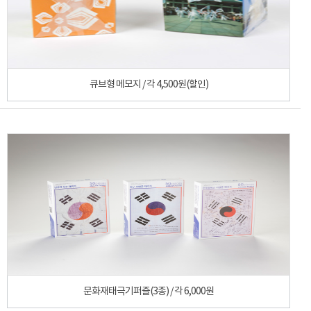
큐브형 메모지 / 각 4,500원(할인)
문화재태극기퍼즐(3종) / 각 6,000원