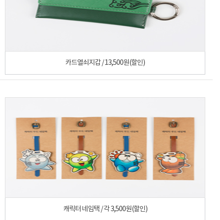
카드열쇠지갑 / 13,500원(할인)
캐릭터 네임택 / 각 3,500원(할인)