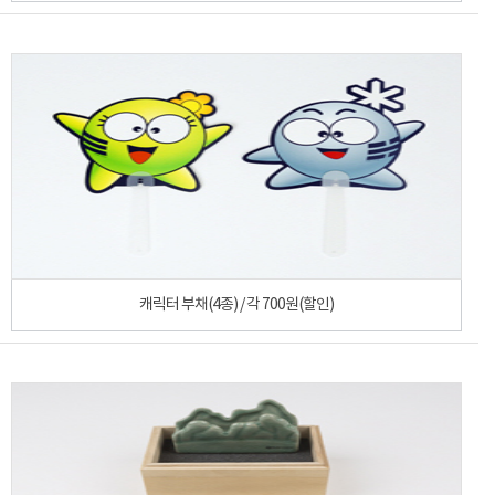
캐릭터 부채(4종) / 각 700원(할인)