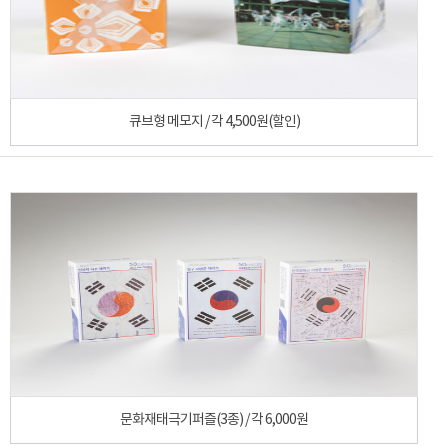
큐브형 메모지 / 각 4,500원(할인)
문화재태극기퍼즐(3종) / 각 6,000원