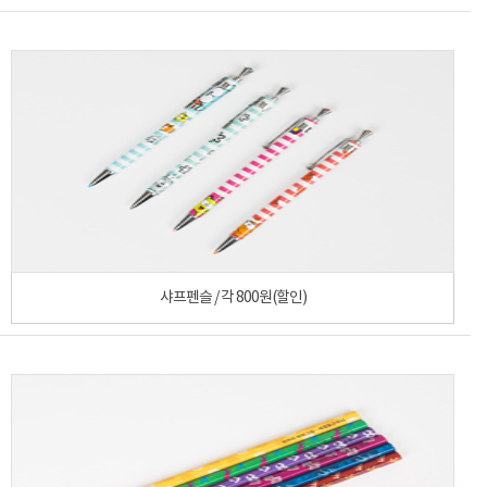
샤프펜슬 / 각 800원(할인)