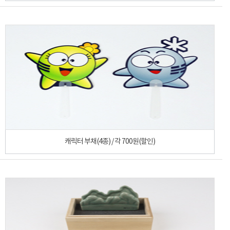
캐릭터 부채(4종) / 각 700원(할인)