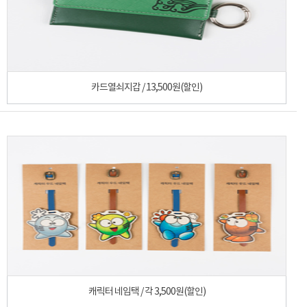
카드열쇠지갑 / 13,500원(할인)
캐릭터 네임택 / 각 3,500원(할인)