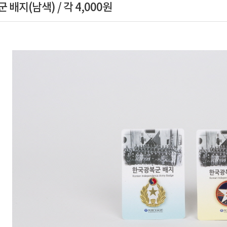
 배지(남색) / 각 4,000원