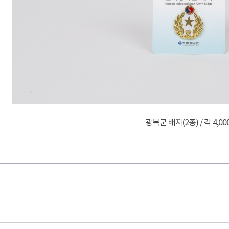
광복군 배지(2종) / 각 4,00