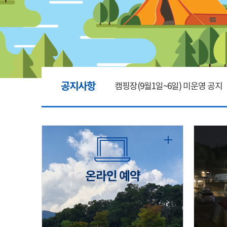
공지사항
캠핑장(9월1일~6일) 미운영 공지
[6/1]전산시스템 점검 및 안정화
2026년 5월 캠핑장 안점 점검의 
온라인 예약
캠핑장(9월1일~6일) 미운영 공지