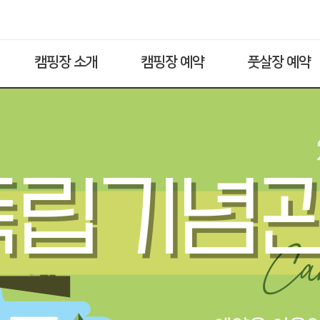
캠핑장 소개
캠핑장 예약
풋살장 예약