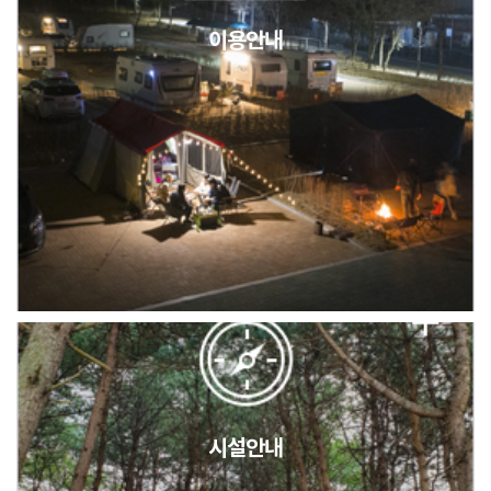
이용안내
2026년 5월 캠핑장 안점 점검의 날 변경 안내
캠핑장(9월1일~6일) 미운영 공지
[6/1]전산시스템 점검 및 안정화에 따른 서비스 이용 제한 안내
시설안내