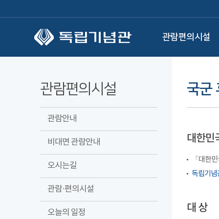
본문 바로가기
관람편의시설
관람편의시설
국군 
관람안내
대한민국
비대면 관람안내
「대한민국
오시는길
독립기념관
관람·편의시설
대 상
오늘의 일정