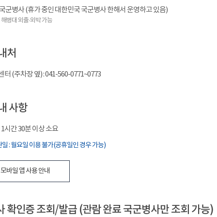
국군병사 (휴가 중인 대한민국 국군병사 한해서 운영하고 있음)
, 해병대 외출·외박 가능
내처
(주차장 옆) : 041-560-0771~0773
내 사항
 1시간 30분 이상 소요
일 : 월요일 이용 불가(공휴일인 경우 가능)
 모바일 앱 사용 안내
 확인증 조회/발급 (관람 완료 국군병사만 조회 가능)