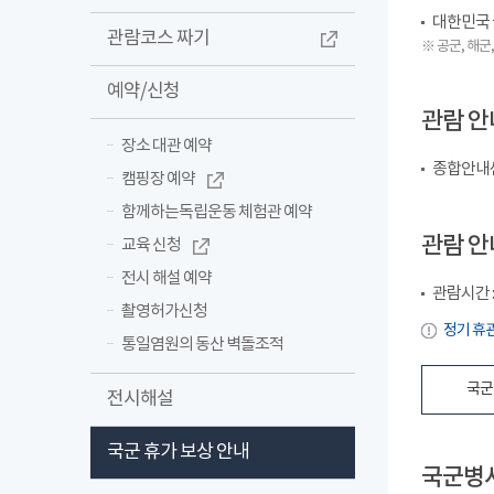
대한민국 
관람코스 짜기
※ 공군, 해군
예약/신청
관람 안
장소 대관 예약
종합안내센터 
캠핑장 예약
함께하는독립운동 체험관 예약
관람 안
교육 신청
전시 해설 예약
관람시간 :
촬영허가신청
정기 휴관
통일염원의 동산 벽돌조적
국군
전시해설
국군 휴가 보상 안내
국군병사