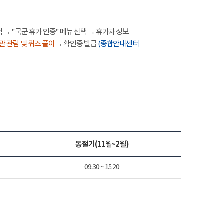
 → "국군 휴가 인증" 메뉴 선택 → 휴가자 정보
관 관람 및 퀴즈 풀이
→ 확인증 발급
(종합안내센터
동절기(11월~2월)
09:30 ~ 15:20