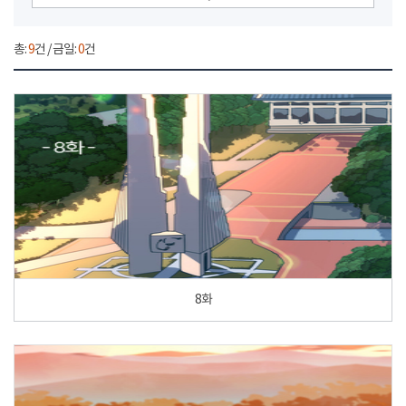
총:
9
건 / 금일:
0
건
8화